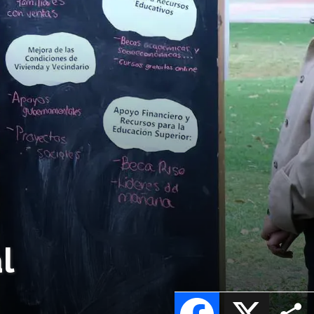
l
Facebook
X