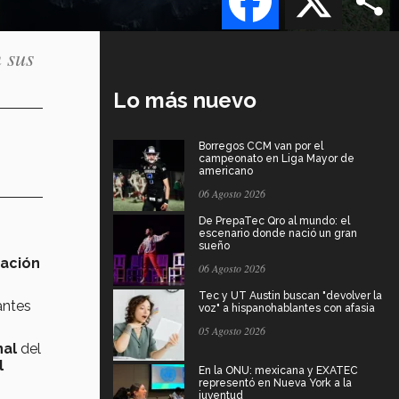
 sus
Lo más nuevo
Borregos CCM van por el
campeonato en Liga Mayor de
americano
06 Agosto 2026
De PrepaTec Qro al mundo: el
escenario donde nació un gran
sueño
cación
06 Agosto 2026
Tec y UT Austin buscan "devolver la
antes
voz" a hispanohablantes con afasia
05 Agosto 2026
nal
del
l
En la ONU: mexicana y EXATEC
representó en Nueva York a la
juventud