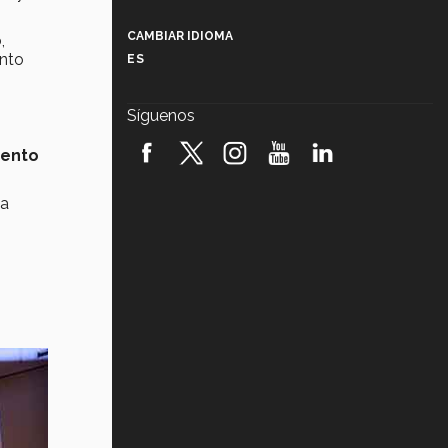
Más que un festival cultural: así es
la magia de VIBRART 2026 (video)
CAMBIAR IDIOMA
,
nto
ES
Javier Guzmán: investigación con
impacto social (video)
Síguenos
¡México, en el top del mundial de
robótica FIRST 2026! (video)
iento
Vida Tec: Pasión, disciplina y
ma
básquetbol, con Gael Adame
(video)
¿Cómo es el Modelo Educativo
Tec? (video)
Vida Tec: Feminismo e Inteligencia
Artificial, Paola Ricaurte (video)