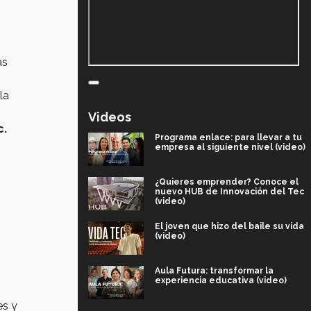
as
la
Videos
c.
Programa enlace: para llevar a tu
empresa al siguiente nivel (video)
¿Quieres emprender? Conoce el
nuevo HUB de Innovación del Tec
(video)
El joven que hizo del baile su vida
(video)
Aula Futura: transformar la
experiencia educativa (video)
es y