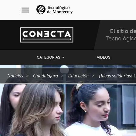
Pasar
navegación
menu
al
principal
contenido
principal
El sitio d
Tecnológic
Menu
CATEGORÍAS
VIDEOS
Comunidad
Noticias
Guadalajara
Educación
¡Ideas solidarias