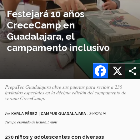
Festejará 10 años
CreceCamp en
Guadalajara, el
campamento inclusivo
Facebook
X
PrepaTec Guadalajara abre sus puertas para recibir a 230
invitados especiales en la décima edición del campamento de
verano CreceCamp.
Por
- 23/07/2019
KARLA PÉREZ | CAMPUS GUADALAJARA
Tiempo estimado de lectura:5 mins
230 niños y adolescentes con diversas