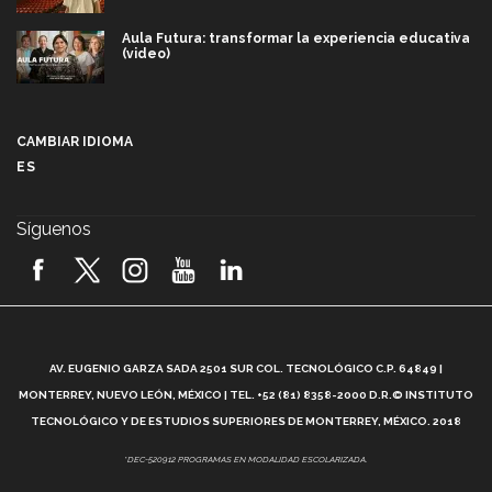
Aula Futura: transformar la experiencia educativa
(video)
Más que un festival cultural: así es la magia de
VIBRART 2026 (video)
CAMBIAR IDIOMA
ES
Javier Guzmán: investigación con impacto social
(video)
Síguenos
¡México, en el top del mundial de robótica FIRST
2026! (video)
Vida Tec: Pasión, disciplina y básquetbol, con Gael
Adame (video)
A
AV. EUGENIO GARZA SADA 2501 SUR COL. TECNOLÓGICO C.P. 64849 |
L
¿Cómo es el Modelo Educativo Tec? (video)
MONTERREY, NUEVO LEÓN, MÉXICO | TEL. +52 (81) 8358-2000 D.R.© INSTITUTO
TECNOLÓGICO Y DE ESTUDIOS SUPERIORES DE MONTERREY, MÉXICO. 2018
Vida Tec: Feminismo e Inteligencia Artificial, Paola
*DEC-520912 PROGRAMAS EN MODALIDAD ESCOLARIZADA.
Ricaurte (video)