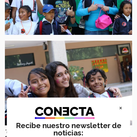
×
Recibe nuestro newsletter de
noticias:
“La idea es que conozcan su entorno, su comunidad y