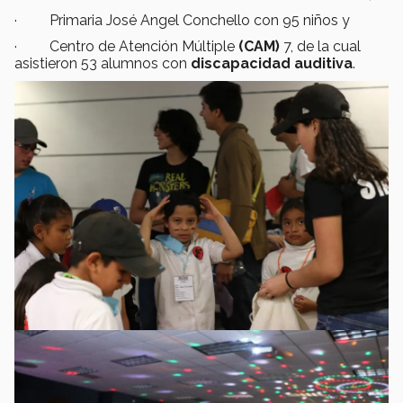
· Primaria José Angel Conchello con 95 niños y
· Centro de Atención Múltiple
(CAM)
7, de la cual
asistieron 53 alumnos con
discapacidad auditiva
.