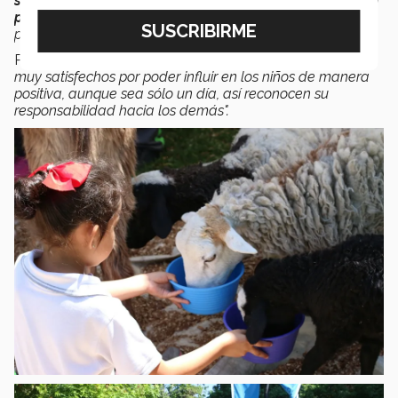
sensibilizarse a la situación de otras personas que son
parte de nuestra sociedad
. Hicieron un excelente
proyecto”
, expresó.
Por su parte, Huett concluyó que
"los alumnos terminan
muy satisfechos por poder influir en los niños de manera
positiva, aunque sea sólo un día, así reconocen su
responsabilidad hacia los demás".