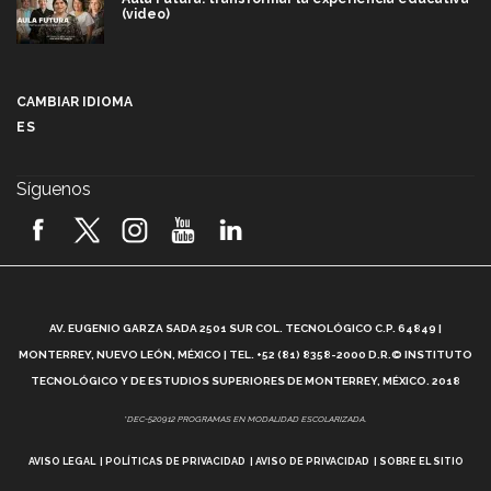
(video)
Más que un festival cultural: así es la magia de
VIBRART 2026 (video)
CAMBIAR IDIOMA
ES
Javier Guzmán: investigación con impacto social
(video)
Síguenos
¡México, en el top del mundial de robótica FIRST
2026! (video)
Vida Tec: Pasión, disciplina y básquetbol, con Gael
Adame (video)
A
AV. EUGENIO GARZA SADA 2501 SUR COL. TECNOLÓGICO C.P. 64849 |
L
¿Cómo es el Modelo Educativo Tec? (video)
MONTERREY, NUEVO LEÓN, MÉXICO | TEL. +52 (81) 8358-2000 D.R.© INSTITUTO
TECNOLÓGICO Y DE ESTUDIOS SUPERIORES DE MONTERREY, MÉXICO. 2018
Vida Tec: Feminismo e Inteligencia Artificial, Paola
*DEC-520912 PROGRAMAS EN MODALIDAD ESCOLARIZADA.
Ricaurte (video)
AVISO LEGAL
POLÍTICAS DE PRIVACIDAD
AVISO DE PRIVACIDAD
SOBRE EL SITIO