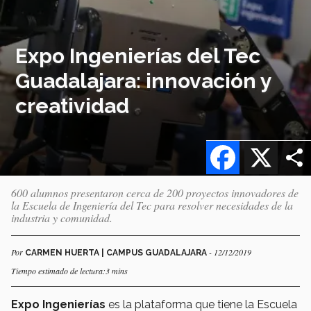
Expo Ingenierías del Tec
Guadalajara: innovación y
creatividad
Facebook
X
600 alumnos presentaron cerca de 200 proyectos innovadores de
la Escuela de Ingeniería del Tec para resolver necesidades de la
industria y comunidad.
Por
- 12/12/2019
CARMEN HUERTA | CAMPUS GUADALAJARA
Tiempo estimado de lectura:3 mins
Expo Ingenierías
es la plataforma que tiene la Escuela