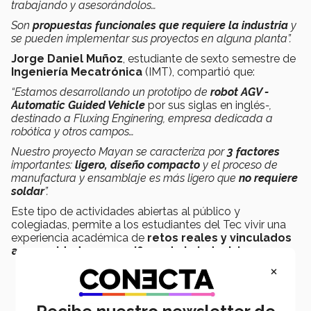
trabajando y asesorándolos…
Son
propuestas funcionales que requiere la industria
y
se pueden implementar sus proyectos en alguna planta”.
Jorge Daniel Muñoz
, estudiante de sexto semestre de
Ingeniería Mecatrónica
(IMT), compartió que:
“E
stamos desarrollando un prototipo de
robot AGV -
Automatic Guided Vehicle
por sus siglas en inglés
-,
destinado a Fluxing Enginering, empresa dedicada a
robótica y otros campos…
Nuestro proyecto Mayan se caracteriza por
3 factores
importantes:
ligero, diseño compacto
y el proceso de
manufactura y ensamblaje es más ligero que
no requiere
soldar
”.
Este tipo de actividades abiertas al público y
colegiadas, permite a los estudiantes del Tec vivir una
experiencia académica de
retos reales y vinculados
a necesidades especificas de la industria.
×