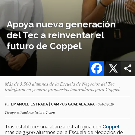
Apoya nueva generación
del Tec a reinventar el
futuro de Coppel
Facebook
X
Más de 3,500 alumnos de la Escuela de Negocios del Tec
trabajaron en generar propuestas innovadoras para Coppel.
Por
- 08/01/2020
EMANUEL ESTRADA | CAMPUS GUADALAJARA
Tiempo estimado de lectura:2 mins
Tras establecer una alianza estratégica con
Coppel
,
más de 3,500 alumnos de la Escuela de Negocios del