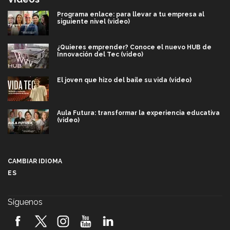
Programa enlace: para llevar a tu empresa al
siguiente nivel (video)
¿Quieres emprender? Conoce el nuevo HUB de
Innovación del Tec (video)
El joven que hizo del baile su vida (video)
Aula Futura: transformar la experiencia educativa
(video)
Más que un festival cultural: así es la magia de
VIBRART 2026 (video)
CAMBIAR IDIOMA
ES
Javier Guzmán: investigación con impacto social
(video)
Síguenos
¡México, en el top del mundial de robótica FIRST
2026! (video)