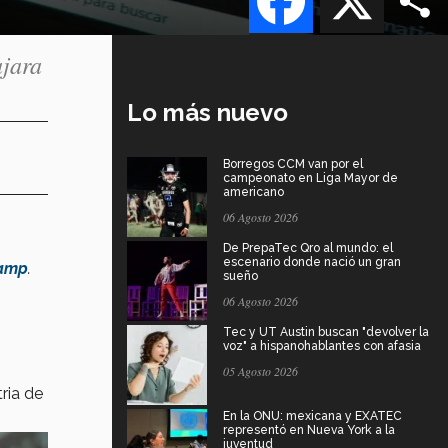
ajara
Lo más nuevo
Borregos CCM van por el
campeonato en Liga Mayor de
americano
06 Agosto 2026
De PrepaTec Qro al mundo: el
escenario donde nació un gran
camp
.
sueño
06 Agosto 2026
Tec y UT Austin buscan "devolver la
voz" a hispanohablantes con afasia
05 Agosto 2026
ria de
En la ONU: mexicana y EXATEC
representó en Nueva York a la
juventud