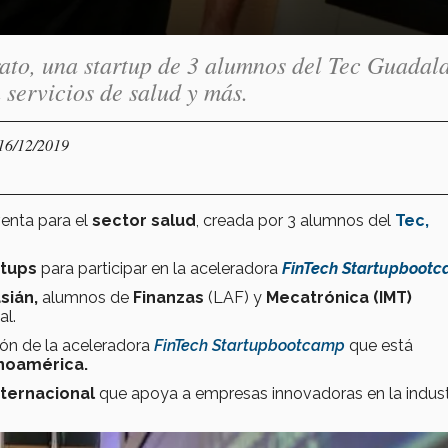
ato, una startup de 3 alumnos del Tec Guadal
 servicios de salud y más.
 16/12/2019
enta para el
sector salud
, creada por 3 alumnos del
Tec,
rtups
para participar en la aceleradora
FinTech Startupboot
sián,
alumnos de
Finanzas
(LAF) y
Mecatrónica (IMT)
al.
ión de la aceleradora
FinTech Startupbootcamp
que está
noamérica.
nternacional
que apoya a empresas innovadoras en la indust