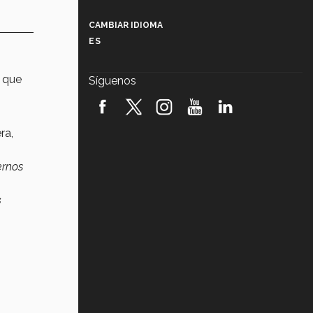
Más que un festival cultural: así es
la magia de VIBRART 2026 (video)
CAMBIAR IDIOMA
ES
Javier Guzmán: investigación con
impacto social (video)
 que
Síguenos
¡México, en el top del mundial de
robótica FIRST 2026! (video)
ra,
Vida Tec: Pasión, disciplina y
básquetbol, con Gael Adame
(video)
ernos
¿Cómo es el Modelo Educativo
Tec? (video)
s
Vida Tec: Feminismo e Inteligencia
Artificial, Paola Ricaurte (video)