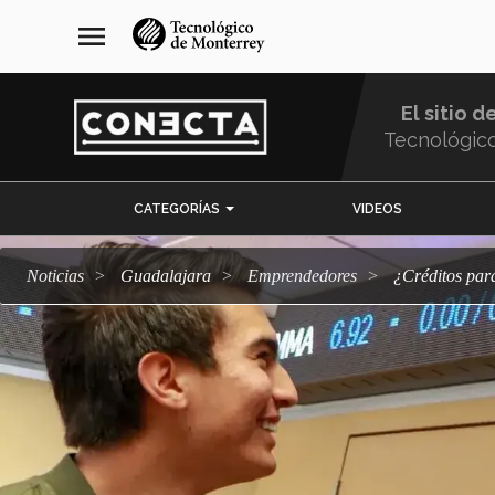
Pasar
navegación
menu
al
principal
contenido
principal
El sitio d
Tecnológic
Menu
CATEGORÍAS
VIDEOS
Comunidad
Noticias
Guadalajara
emprendedores
¿Créditos p