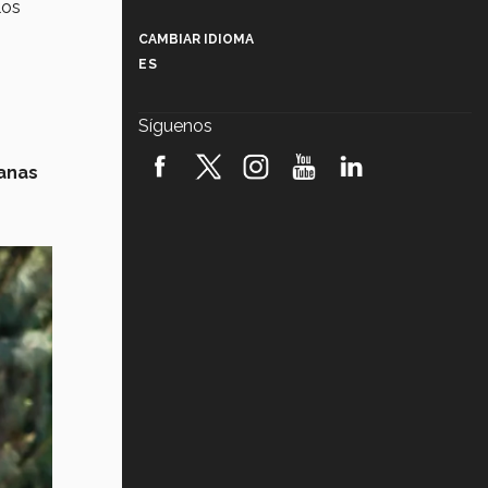
los
Más que un festival cultural: así es
la magia de VIBRART 2026 (video)
CAMBIAR IDIOMA
ES
Javier Guzmán: investigación con
impacto social (video)
Síguenos
¡México, en el top del mundial de
robótica FIRST 2026! (video)
anas
Vida Tec: Pasión, disciplina y
básquetbol, con Gael Adame
(video)
¿Cómo es el Modelo Educativo
Tec? (video)
Vida Tec: Feminismo e Inteligencia
Artificial, Paola Ricaurte (video)