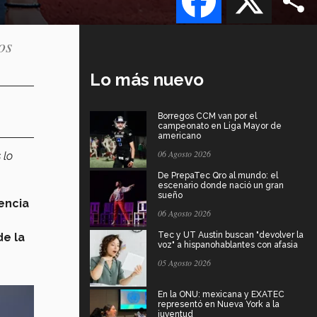
os
Lo más nuevo
Borregos CCM van por el
campeonato en Liga Mayor de
americano
06 Agosto 2026
 lo
De PrepaTec Qro al mundo: el
escenario donde nació un gran
sueño
encia
06 Agosto 2026
Tec y UT Austin buscan "devolver la
de la
voz" a hispanohablantes con afasia
05 Agosto 2026
En la ONU: mexicana y EXATEC
representó en Nueva York a la
juventud