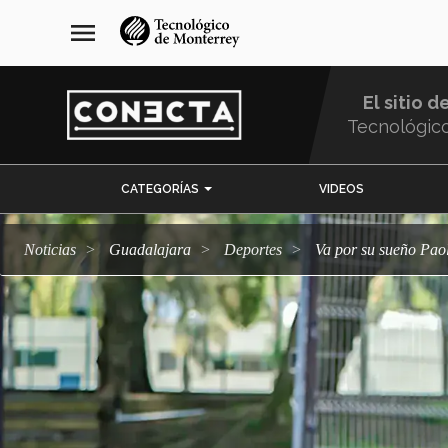
Pasar
navegación
menu
al
principal
contenido
principal
El sitio d
Tecnológic
Menu
CATEGORÍAS
VIDEOS
Comunidad
Noticias
Guadalajara
deportes
Va por su sueño Pa