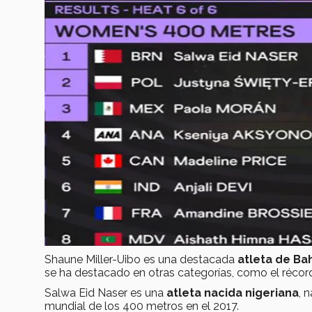
Shaune Miller-Uibo es una destacada
atleta de B
se ha destacado en otras categorías, como el récor
Salwa Eid Naser es una
atleta nacida nigeriana
, 
mundial de los 400 metros en el 2017.