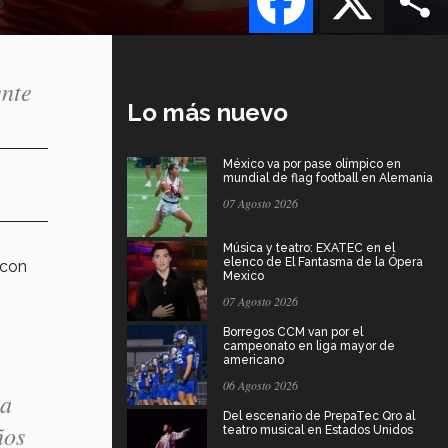
ente
Lo más nuevo
México va por pase olímpico en
mundial de flag football en Alemania
07 Agosto 2026
Música y teatro: EXATEC en el
elenco de El Fantasma de la Ópera
con
Mexico
07 Agosto 2026
Borregos CCM van por el
campeonato en liga mayor de
americano
06 Agosto 2026
la
Del escenario de PrepaTec Qro al
ños
teatro musical en Estados Unidos