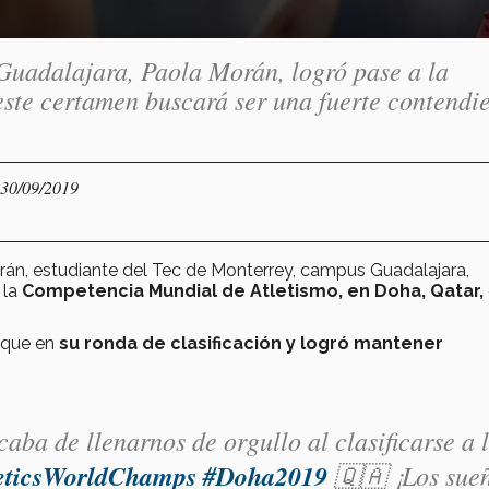
Guadalajara, Paola Morán, logró pase a la
este certamen buscará ser una fuerte contendi
 30/09/2019
orán, estudiante del Tec de Monterrey, campus Guadalajara,
 la
Competencia Mundial de Atletismo, en Doha, Qatar,
nque en
su ronda de clasificación y
logró mantener
ba de llenarnos de orgullo al clasificarse a 
eticsWorldChamps
#Doha2019
🇶🇦 ¡Los sue