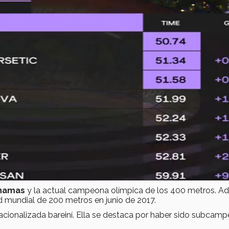
ahamas
y la actual campeona olímpica de los 400 metros. 
d mundial de 200 metros en junio de 2017.
nacionalizada bareiní. Ella se destaca por haber sido subcam