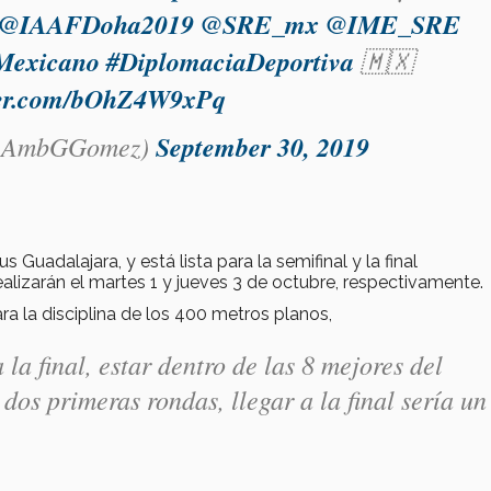
@IAAFDoha2019
@SRE_mx
@IME_SRE
Mexicano
#DiplomaciaDeportiva
🇲🇽
tter.com/bOhZ4W9xPq
(@AmbGGomez)
September 30, 2019
uadalajara, y está lista para la semifinal y la final
realizarán el martes 1 y jueves 3 de octubre, respectivamente.
a la disciplina de los 400 metros planos,
la final, estar dentro de las 8 mejores del
os primeras rondas, llegar a la final sería un