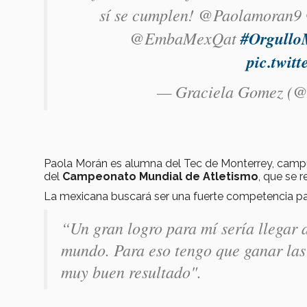
sí se cumplen! @Paolamoran9
@EmbaMexQat
#Orgullo
pic.twi
— Graciela Gomez 
Paola Morán es alumna del Tec de Monterrey, campus G
del
Campeonato Mundial de Atletismo
, que se 
La mexicana buscará ser una fuerte competencia par
“Un gran logro para mí sería llegar a 
mundo. Para eso tengo que ganar las d
muy buen resultado".