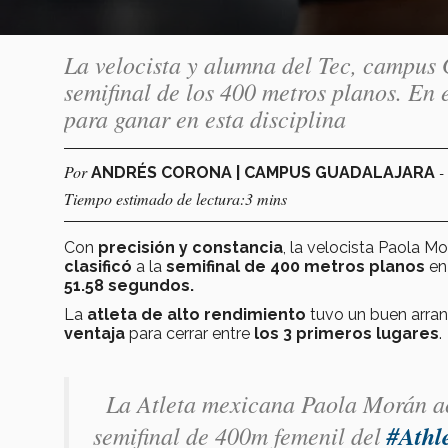
La velocista y alumna del Tec, campus 
semifinal de los 400 metros planos. En 
para ganar en esta disciplina
Por
-
ANDRÉS CORONA | CAMPUS GUADALAJARA
Tiempo estimado de lectura:3 mins
Con
precisión y constancia
, la velocista Paola M
clasificó
a la
semifinal de 400 metros planos
en
51.58 segundos.
La
atleta de alto rendimiento
tuvo un buen arra
ventaja
para cerrar entre
los 3 primeros lugares
.
La Atleta mexicana Paola Morán aca
semifinal de 400m femenil del
#Athl