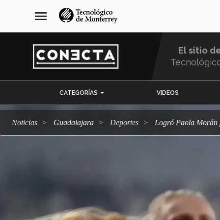
Pasar
navegación
menu
al
principal
contenido
principal
El sitio d
Tecnológic
Menu
CATEGORÍAS
VIDEOS
Comunidad
Noticias
Guadalajara
deportes
Logró Paola Morán 