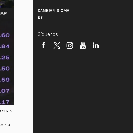
Más que un festival cultural: así es
la magia de VIBRART 2026 (video)
CAMBIAR IDIOMA
ES
Javier Guzmán: investigación con
impacto social (video)
Síguenos
¡México, en el top del mundial de
robótica FIRST 2026! (video)
Vida Tec: Pasión, disciplina y
básquetbol, con Gael Adame
(video)
¿Cómo es el Modelo Educativo
Tec? (video)
Vida Tec: Feminismo e Inteligencia
Artificial, Paola Ricaurte (video)
Además
peona