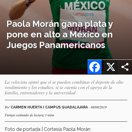
Paola Morán gana plata y
pone en alto a México en
Juegos Panamericanos
Facebook
X
La velocista opinó que sí se pueden combinar el deporte de alto
rendimiento y los estudios, sí se cuenta con el apoyo de la
familia, entrenadores y la universidad
Por
- 08/08/2019
CARMEN HUERTA I CAMPUS GUADALAJARA
Tiempo estimado de lectura:3 mins
Foto de portada | Cortesía Paola Morán