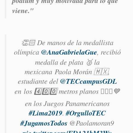
podium y muy motivada para lo que
viene."
👏🏻 De manos de la medallista
olímpica
@AnaGabrielaGue
, recibió
medalla de plata 🥈 la
mexicana Paola Morán 🇲🇽,
estudiante del
@TECcampusGDL
en los 4️⃣0️⃣0️⃣ metros planos 🏃🏻‍♀️💙
en los Juegos Panamericanos
#Lima2019
.
#OrgulloTEC
#JugamosTodos
@Paolamoran9
pic.twitter.com/FDA21bM3Wy