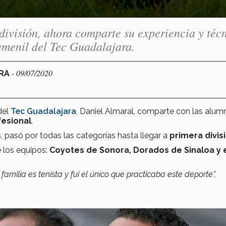
división, ahora comparte su experiencia y téc
emenil del Tec Guadalajara.
- 09/07/2020
ARA
del
Tec Guadalajara
, Daniel Almaral, comparte con las alum
fesional
.
s
, pasó por todas las
categorías hasta llegar a
primera divis
 los equipos:
Coyotes de Sonora, Dorados de Sinaloa y 
familia es tenista y fui el único que practicaba este deporte”,