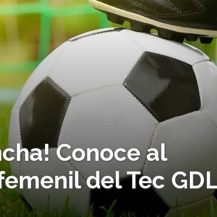
ncha! Conoce al
femenil del Tec GD