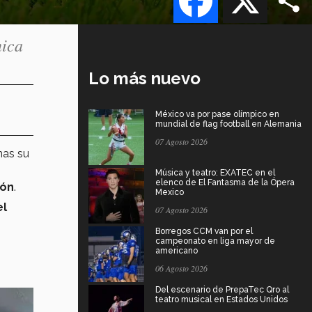
nica
Lo más nuevo
México va por pase olímpico en
mundial de flag football en Alemania
07 Agosto 2026
nas su
Música y teatro: EXATEC en el
elenco de El Fantasma de la Ópera
ión
.
Mexico
el
07 Agosto 2026
Borregos CCM van por el
campeonato en liga mayor de
americano
06 Agosto 2026
Del escenario de PrepaTec Qro al
teatro musical en Estados Unidos