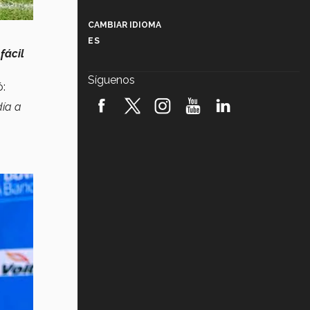
Más que un festival cultural: así es
la magia de VIBRART 2026 (video)
CAMBIAR IDIOMA
ES
Javier Guzmán: investigación con
fácil
impacto social (video)
Síguenos
ó:
¡México, en el top del mundial de
robótica FIRST 2026! (video)
día a
Vida Tec: Pasión, disciplina y
básquetbol, con Gael Adame
(video)
¿Cómo es el Modelo Educativo
Tec? (video)
Vida Tec: Feminismo e Inteligencia
Artificial, Paola Ricaurte (video)