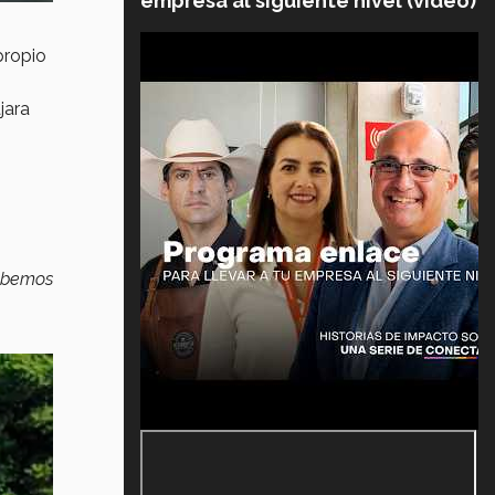
empresa al siguiente nivel (video)
propio
jara
ebemos