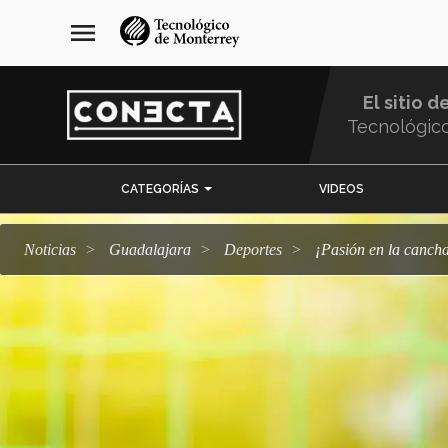
Pasar
navegación
menu
al
principal
contenido
principal
El sitio d
Tecnológic
Menu
CATEGORÍAS
VIDEOS
Comunidad
Noticias
Guadalajara
deportes
¡Pasión en la canc