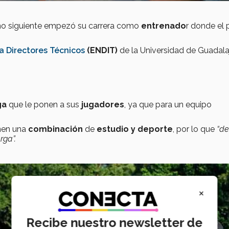
 año siguiente empezó su carrera como
entrenado
r donde el 
a Directores Técnicos
(ENDIT)
de la
Universidad de Guadala
ga
que le ponen a sus
jugadores
, ya que para un equipo
nen una
combinación
de
estudio y deporte
, por lo que
“d
rga”.
×
Recibe nuestro newsletter de