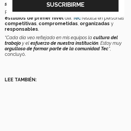
seguridad y el carácter”
,
señaló
.
Para el entrenador, practicar algún
deporte
junto a los
estudios de primer nivel
del
Tec
resulta en personas
competitivas
,
comprometidas
,
organizadas
y
responsables
.
“Cada día veo reflejado en mis equipos la
cultura del
trabajo
y el
esfuerzo
de nuestra institución
. Estoy muy
orgulloso de formar parte de la comunidad Tec
”
,
concluyó.
LEE TAMBIÉN: