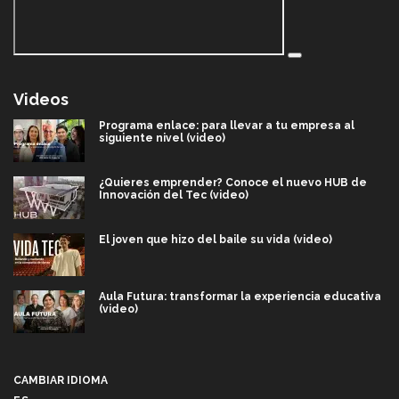
Videos
Programa enlace: para llevar a tu empresa al
siguiente nivel (video)
¿Quieres emprender? Conoce el nuevo HUB de
Innovación del Tec (video)
El joven que hizo del baile su vida (video)
Aula Futura: transformar la experiencia educativa
(video)
Más que un festival cultural: así es la magia de
VIBRART 2026 (video)
CAMBIAR IDIOMA