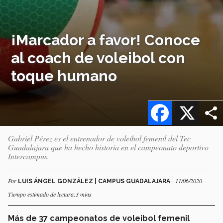
¡Marcador a favor! Conoce
al coach de voleibol con
toque humano
Facebook
X
Gabriel Pérez es el entrenador de voleibol femenil del Tec
Guadalajara que ha hecho historia en el campeonato deportivo
Intercampus.
Por
- 11/06/2020
LUIS ÁNGEL GONZÁLEZ | CAMPUS GUADALAJARA
Tiempo estimado de lectura:3 mins
Más de 37 campeonatos de voleibol femenil