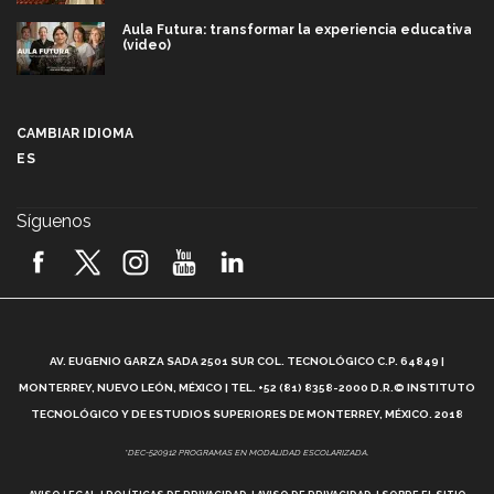
Aula Futura: transformar la experiencia educativa
(video)
Más que un festival cultural: así es la magia de
VIBRART 2026 (video)
CAMBIAR IDIOMA
ES
Javier Guzmán: investigación con impacto social
(video)
Síguenos
¡México, en el top del mundial de robótica FIRST
2026! (video)
Vida Tec: Pasión, disciplina y básquetbol, con Gael
Adame (video)
A
AV. EUGENIO GARZA SADA 2501 SUR COL. TECNOLÓGICO C.P. 64849 |
L
¿Cómo es el Modelo Educativo Tec? (video)
MONTERREY, NUEVO LEÓN, MÉXICO | TEL. +52 (81) 8358-2000 D.R.© INSTITUTO
TECNOLÓGICO Y DE ESTUDIOS SUPERIORES DE MONTERREY, MÉXICO. 2018
Vida Tec: Feminismo e Inteligencia Artificial, Paola
*DEC-520912 PROGRAMAS EN MODALIDAD ESCOLARIZADA.
Ricaurte (video)