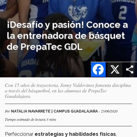
¡Desafío y pasión! Conoce a
la entrenadora de básquet
de PrepaTec GDL
Facebook
X
Con 15 años de trayectoria, Jenny Valdovinos fomenta disciplina
a través del básquetbol, en las alumnas de PrepaTec
Guadalajara.
Por
- 25/06/2020
NATALIA NAVARRETE | CAMPUS GUADALAJARA
Tiempo estimado de lectura:3 mins
Perfeccionar
estrategias y habilidades físicas
,