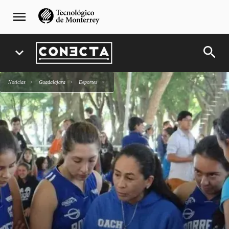
Pasar
navegación
menu
al
principal
contenido
principal
search
expand_more
Noticias
Guadalajara
deportes