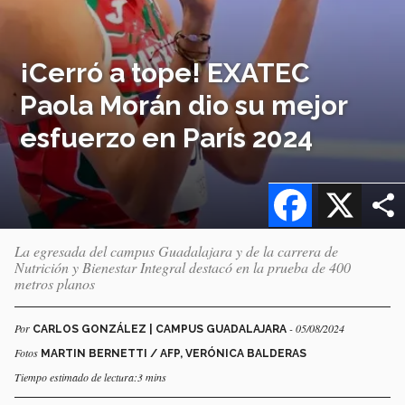
¡Cerró a tope! EXATEC
Paola Morán dio su mejor
esfuerzo en París 2024
Facebook
X
La egresada del campus Guadalajara y de la carrera de
Nutrición y Bienestar Integral destacó en la prueba de 400
metros planos
Por
- 05/08/2024
CARLOS GONZÁLEZ | CAMPUS GUADALAJARA
Fotos
MARTIN BERNETTI / AFP, VERÓNICA BALDERAS
Tiempo estimado de lectura:3 mins