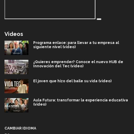
Videos
Programa enlace: para llevar a tu empresa al
siguiente nivel (video)
¿Quieres emprender? Conoce el nuevo HUB de
Innovación del Tec (video)
El joven que hizo del baile su vida (video)
Aula Futura: transformar la experiencia educativa
(video)
Más que un festival cultural: así es la magia de
VIBRART 2026 (video)
CAMBIAR IDIOMA