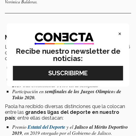
Verónica Balderas.
×
Más allá del deporte
Los
Juegos Olímpicos de París 2024
, se realizan del 26
Recibe nuestro newsletter de
de julio al 11 de agosto en París, Francia. Sus logros
noticias:
deportivos más destacados son:
Medalla de plata
en los
Juegos Panamericanos en Lima
,
Perú, 2019.
Noveno lugar general en el
Campeonato Mundial Doha
2019
tras cronometrar 51.08 en la semifinal.
Participación en
semifinales de los Juegos Olímpico
s
de
Tokio 2020.
Paola ha recibido diversas distinciones que la colocan
entre las
grandes ligas del deporte en nuestro
país
; entre ellas destacan:
Premio
Estatal del Deporte
y el
Jalisco al Mérito Deportivo
2019
, en 2019 otorgado por el Gobierno de Jalisco.