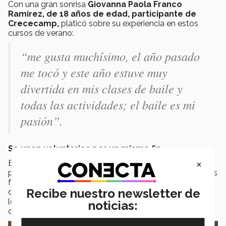
Con una gran sonrisa
Giovanna Paola Franco
Ramírez, de 18 años de edad, participante de
Crececamp,
platicó sobre su experiencia en estos
cursos de verano:
“me gusta muchísimo, el año pasado
me tocó y este año estuve muy
divertida en mis clases de baile y
todas las actividades; el baile es mi
pasión”.
Se unen voluntarios por un mismo fin
×
Es un proyecto autosustentable donde se buscan
patrocinios y fuentes de financiamiento para obtener los
fondos necesarios. “En ese sentido nos vinculamos con
Recibe nuestro newsletter de
diferentes asociaciones como Teletón capacitación a
los voluntarios en manejo de sillas de ruedas-, 100
noticias:
corazones y Alcajym”, destacó Ana Carrillo.