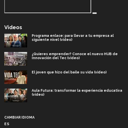
Videos
Programa enlace: para llevar a tu empresa al
siguiente nivel (video)
¿Quieres emprender? Conoce el nuevo HUB de
Innovación del Tec (video)
El joven que hizo del baile su vida (video)
Aula Futura: transformar la experiencia educativa
(video)
Más que un festival cultural: así es la magia de
VIBRART 2026 (video)
CAMBIAR IDIOMA
ES
Javier Guzmán: investigación con impacto social