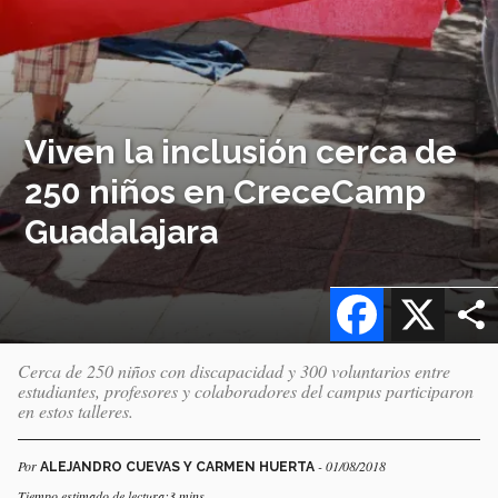
Viven la inclusión cerca de
250 niños en CreceCamp
Guadalajara
Facebook
X
Cerca de 250 niños con discapacidad y 300 voluntarios entre
estudiantes, profesores y colaboradores del campus participaron
en estos talleres.
Por
- 01/08/2018
ALEJANDRO CUEVAS Y CARMEN HUERTA
Tiempo estimado de lectura:3 mins