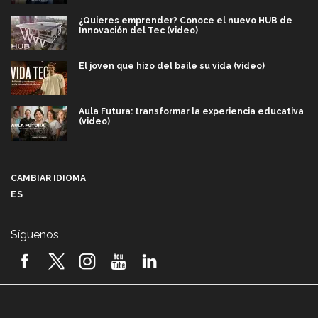
¿Quieres emprender? Conoce el nuevo HUB de
Innovación del Tec (video)
El joven que hizo del baile su vida (video)
Aula Futura: transformar la experiencia educativa
(video)
Más que un festival cultural: así es la magia de
VIBRART 2026 (video)
CAMBIAR IDIOMA
ES
Javier Guzmán: investigación con impacto social
(video)
Síguenos
¡México, en el top del mundial de robótica FIRST
2026! (video)
Vida Tec: Pasión, disciplina y básquetbol, con Gael
Adame (video)
A