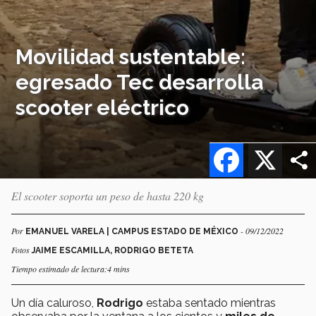
Movilidad sustentable:
egresado Tec desarrolla
scooter eléctrico
Facebook
X
El scooter soporta un peso de hasta 220 kg
Por
- 09/12/2022
EMANUEL VARELA | CAMPUS ESTADO DE MÉXICO
Fotos
JAIME ESCAMILLA, RODRIGO BETETA
Tiempo estimado de lectura:4 mins
Un día caluroso,
Rodrigo
estaba sentado mientras