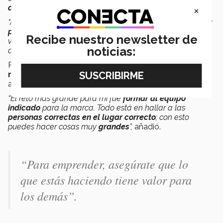
desde el principio.
×
“Asegúrense de que lo que están haciendo
tiene un valor
para las personas.
Si es así, los retos y problemas que
Recibe nuestro newsletter de
vayan surgiendo van a
resolverlos
con menos
noticias:
dificultades”,
compartió.
Por otro lado, para el egresado uno de los
principales
retos
que enfrentó fue el
conformar al equipo
adecuado para el desarrollo de
‘Swoop’.
“El reto más grande para mí fue
formar al equipo
indicado
para la marca. Todo está en hallar a las
personas correctas en el lugar correcto
; con esto
puedes hacer cosas muy
grandes
”,
añadió.
“Para emprender, asegúrate que lo
que estás haciendo tiene valor para
los demás”.