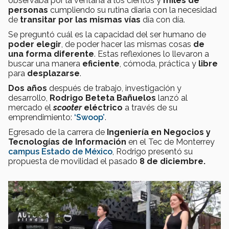
observaba por la ventana a los cientos y
miles de
personas
cumpliendo su rutina diaria con la necesidad
de
transitar por las mismas vías
día con día.
Se preguntó cuál es la capacidad del ser humano de
poder elegir
, de poder hacer las mismas cosas
de
una forma diferente
. Estas reflexiones lo llevaron a
buscar una manera
eficiente
, cómoda, práctica y
libre
para
desplazarse
.
Dos años
después de trabajo, investigación y
desarrollo,
Rodrigo Beteta Bañuelos
lanzó al
mercado el
scooter
eléctrico
a través de su
emprendimiento:
‘Swoop’
.
Egresado de la carrera de
Ingeniería en Negocios y
Tecnologías de Información
en el Tec de Monterrey
campus Estado de México
, Rodrigo presentó su
propuesta de movilidad el pasado
8 de diciembre.