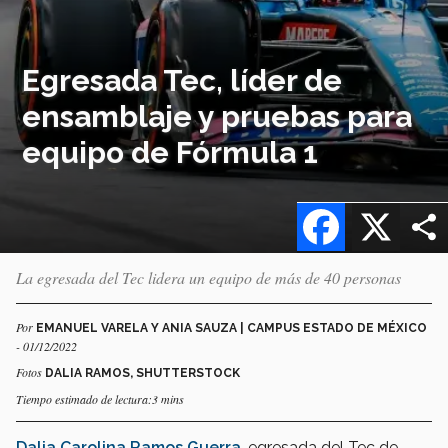
Egresada Tec, líder de
ensamblaje y pruebas para
equipo de Fórmula 1
Facebook
X
La egresada del Tec lidera un equipo de más de 40 personas
Por
EMANUEL VARELA Y ANIA SAUZA | CAMPUS ESTADO DE MÉXICO
- 01/12/2022
Fotos
DALIA RAMOS, SHUTTERSTOCK
Tiempo estimado de lectura:3 mins
Dalia Carolina Ramos Guerra
, egresada del Tec de