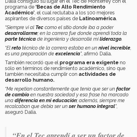
Dalia consiguió su lugar en el Tec de Monterrey con el
programa de
‘Becas de Alto Rendimiento
Académico’
, el cual reclutaba a los 100 mejores
aspirantes de diversos países de
Latinoamérica
.
“Siempre vi al
Tec
como el sitio donde iba a poder
desarrollarme
; en la carrera fue donde aprendí toda la
parte técnica
de ingeniería y desarrollé mi
liderazgo
.
“El
reto
técnico de la carrera estaba en un
nivel increíble
,
es una preparación de
excelencia
”
, afirmó Dalia.
También recordó que el
programa era exigente
no
sólo en términos de rendimiento académico, sino que
también necesitaba cumplir con
actividades de
desarrollo humano.
“Me repetían constantemente que tenía que ser un
factor
de cambio
en nuestra sociedad y esa frase ha marcado
una
diferencia en mi educación
; además, siempre me
recalcaban que debía ser un
ser humano integral
”
,
aseguró Dalia.
“En el Tec aprendí a ser un factor de