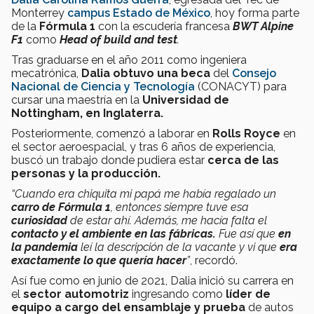
Monterrey
campus Estado de México
, hoy forma parte
de la
Fórmula 1
con la escudería francesa
BWT Alpine
F1
como
Head of build and test
.
Tras graduarse en el año 2011 como ingeniera
mecatrónica,
Dalia obtuvo una beca
del
Consejo
Nacional de Ciencia y Tecnología
(CONACYT) para
cursar una maestría en la
Universidad de
Nottingham, en Inglaterra.
Posteriormente, comenzó a laborar en
Rolls Royce
en
el sector aeroespacial, y tras 6 años de experiencia,
buscó un trabajo donde pudiera estar
cerca de las
personas y la producción.
“Cuando era chiquita mi papá me había regalado un
carro de Fórmula 1
, entonces siempre tuve esa
curiosidad
de estar ahí. Además, me hacía falta el
contacto y el ambiente en las fábricas.
Fue así que
en
la pandemia
leí la descripción de la vacante y vi que
era
exactamente lo que quería hacer
”
, recordó.
Así fue como en junio de 2021, Dalia inició su carrera en
el
sector automotriz
ingresando como
líder de
equipo a cargo del ensamblaje y prueba
de autos