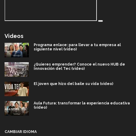
Videos
Programa enlace: para llevar a tu empresa al
siguiente nivel (video)
¿Quieres emprender? Conoce el nuevo HUB de
Innovación del Tec (video)
El joven que hizo del baile su vida (video)
Aula Futura: transformar la experiencia educativa
(video)
Más que un festival cultural: así es la magia de
VIBRART 2026 (video)
CAMBIAR IDIOMA