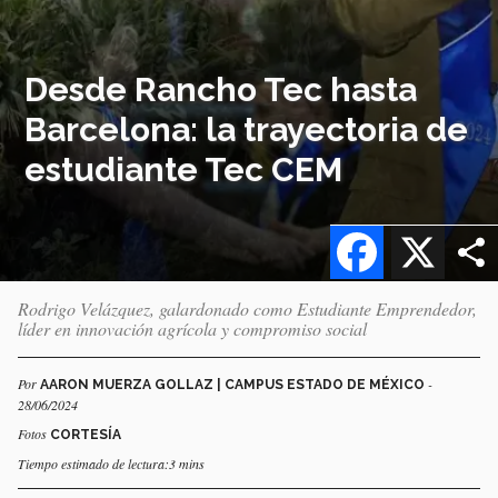
Desde Rancho Tec hasta
Barcelona: la trayectoria de
estudiante Tec CEM
Facebook
X
Rodrigo Velázquez, galardonado como Estudiante Emprendedor,
líder en innovación agrícola y compromiso social
Por
-
AARON MUERZA GOLLAZ | CAMPUS ESTADO DE MÉXICO
28/06/2024
Fotos
CORTESÍA
Tiempo estimado de lectura:3 mins