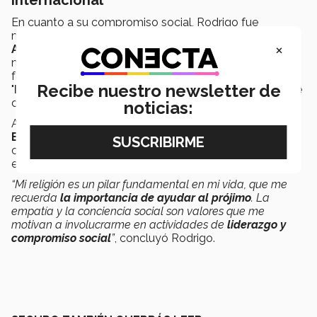
internacional
En cuanto a su compromiso social, Rodrigo fue
miembro del grupo estudiantil
NOVA
y de la
×
Asociación Amigos Para Siempre
, que atiende a
niños de entre 6 y 10 años que sufren de abandono y
falta de atención. Participó de manera destacada en
Recibe nuestro newsletter de
"
Inc Monterrey
", el congreso emprendedor más grande
de LATAM.
noticias:
Además, tuvo una experiencia internacional en
Barcelona
durante un semestre, demostrando su
capacidad para adaptarse y aprender en diferentes
entornos académicos.
“Mi religión es un pilar fundamental en mi vida, que me
recuerda
la importancia de ayudar al prójimo
. La
empatía y la conciencia social son valores que me
motivan a involucrarme en actividades de
liderazgo y
compromiso social
”
, concluyó Rodrigo.