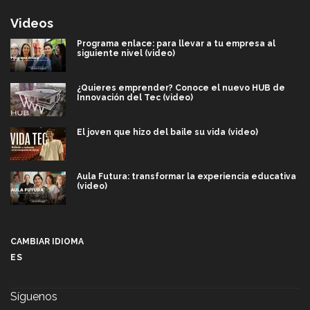
Videos
Programa enlace: para llevar a tu empresa al
siguiente nivel (video)
¿Quieres emprender? Conoce el nuevo HUB de
Innovación del Tec (video)
El joven que hizo del baile su vida (video)
Aula Futura: transformar la experiencia educativa
(video)
Más que un festival cultural: así es la magia de
VIBRART 2026 (video)
CAMBIAR IDIOMA
ES
Javier Guzmán: investigación con impacto social
(video)
Síguenos
¡México, en el top del mundial de robótica FIRST