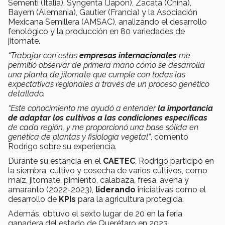
Sementi (Italia), Syngenta (Japón), Zacata (China),
Bayern (Alemania), Gautier (Francia) y la Asociación
Mexicana Semillera (AMSAC), analizando el desarrollo
fenológico y la producción en 80 variedades de
jitomate.
“Trabajar con estas
empresas internacionales
me
permitió observar de primera mano cómo se desarrolla
una planta de jitomate que cumple con todas las
expectativas regionales a través de un proceso genético
detallado.
“Este conocimiento me ayudó a entender
la importancia
de adaptar los cultivos a las condiciones específicas
de cada región, y me proporcionó una base sólida en
genética de plantas y fisiología vegetal”
, comentó
Rodrigo sobre su experiencia.
Durante su estancia en el
CAETEC
, Rodrigo participó en
la siembra, cultivo y cosecha de varios cultivos, como
maíz, jitomate, pimiento, calabaza, fresa, avena y
amaranto (2022-2023),
liderando
iniciativas como el
desarrollo de
KPIs
para la agricultura protegida.
Además, obtuvo el sexto lugar de 20 en la feria
ganadera del estado de Querétaro en 2023,