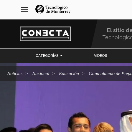
Pasar
navegación
menu
al
principal
contenido
principal
El sitio d
Tecnológic
Menu
CATEGORÍAS
VIDEOS
Comunidad
Noticias
Nacional
Educación
Gana alumno de Prepa