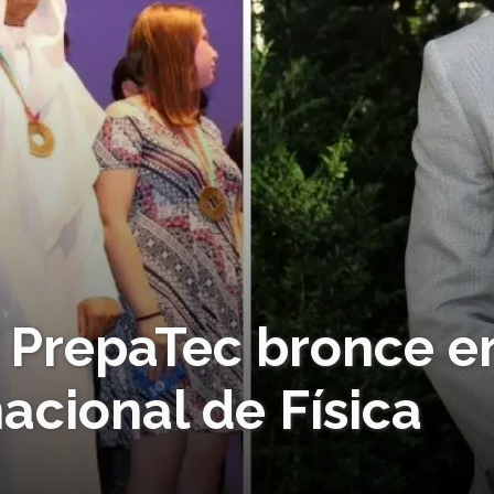
 PrepaTec bronce e
acional de Física