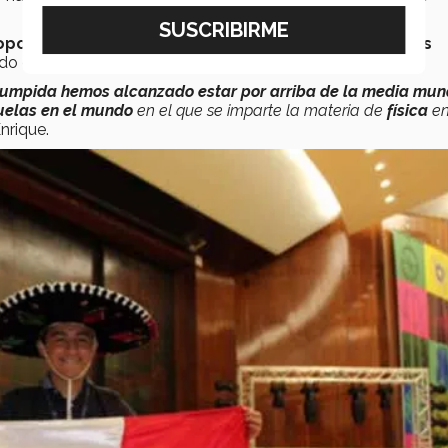
porción representan a su entidad en las Olimpiadas
o en los últimos 10 años.
rrumpida hemos alcanzado estar por arriba de la media mun
uelas en el mundo
en el que se imparte la materia de
física
en
Enrique.