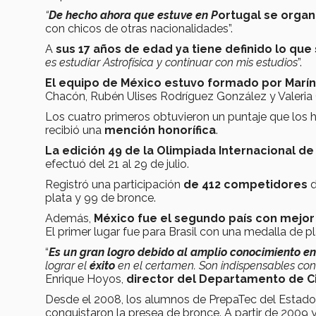
“
De hecho ahora que estuve en P
ortugal se organ
con chicos de otras nacionalidades”.
A
sus 17 años de edad ya tiene definido lo que 
es estudiar Astrofísica y continuar con mis estudios
”.
El equipo de México estuvo formado por Marín
Chacón, Rubén Ulises Rodríguez González y Valeria
Los cuatro primeros obtuvieron un puntaje que los 
recibió una
mención honorífica
.
La edición 49 de la Olimpiada Internacional de
efectuó del 21 al 29 de julio.
Registró una participación
de 412 competidores
d
plata y 99 de bronce.
Además,
México fue el segundo país con mejor 
El primer lugar fue para Brasil con una medalla de p
“
Es un gran logro debido al amplio conocimiento en
lograr el
éxito
en el certamen. Son indispensables con
Enrique Hoyos,
director del Departamento de Ci
Desde el 2008, los alumnos de PrepaTec del Estado
conquistaron la presea de bronce.
A partir de 2009 