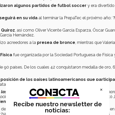
izaron algunos partidos de futbol soccer
y era divertido
seguirá en su vida
al terminar la PrepaTec el próximo año:
“
 Quiroz
, así como Oliver Vicente García Esparza, Óscar Gua
 García Hernández.
hizo acreedores a la
presea de bronce
, mientras que Valeria
 Física
fue organizada por la Sociedad Portuguesa de Física 
e 90 países. De los cuales 42 conquistaron medalla de oro, 
posición de los países latinoamericanos que particip
lata y cuatro de bronce.
×
 las áreas de la física clásica y moderna
que se requiere par
ocimientos de física y matemáticas de licenciatura
”, comentó 
encias en la PrepaTec Estado de México.
Recibe nuestro newsletter de
 de México compiten en la
Olimpiada Estatal de Física,
en
noticias:
y hasta la fecha sólo han ganado medallas de oro en estas