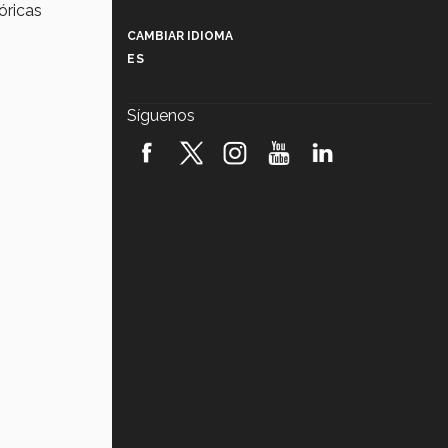
Más que un festival cultural: así es
óricas
la magia de VIBRART 2026 (video)
CAMBIAR IDIOMA
ES
Javier Guzmán: investigación con
impacto social (video)
Síguenos
¡México, en el top del mundial de
robótica FIRST 2026! (video)
Vida Tec: Pasión, disciplina y
básquetbol, con Gael Adame
(video)
¿Cómo es el Modelo Educativo
Tec? (video)
Vida Tec: Feminismo e Inteligencia
Artificial, Paola Ricaurte (video)