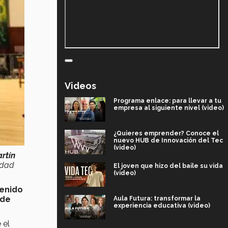
Videos
Programa enlace: para llevar a tu
empresa al siguiente nivel (video)
¿Quieres emprender? Conoce el
nuevo HUB de Innovación del Tec
(video)
rtín
rdad
El joven que hizo del baile su vida
(video)
tenido
 de
Aula Futura: transformar la
experiencia educativa (video)
 el