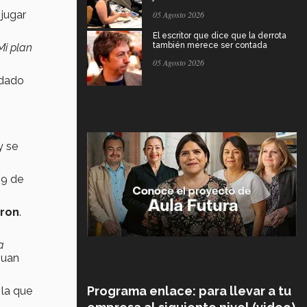
 jugar
05 Agosto 2026
El escritor que dice que la derrota
también merece ser contada
Mi plan
05 Agosto 2026
rdado
y se
69 de
aron
.
a
Juan
Programa enlace: para llevar a tu
 la que