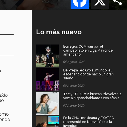
Lo más nuevo
Borregos CCM van por el
campeonato en Liga Mayor de
americano
06 Agosto 2026
a
De PrepaTec Qro al mundo: el
escenario donde nació un gran
sueño
06 Agosto 2026
Tec y UT Austin buscan "devolver la
sido
voz" a hispanohablantes con afasia
de
05 Agosto 2026
 como
En la ONU: mexicana y EXATEC
donde
representó en Nueva York a la
juventud