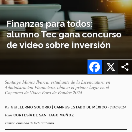
Finanzas para todos:
alumno Tec gana concurso
de video sobre inversión
Facebook
X
Santiago Muñoz Ibarra, estudiante de la Licenciatura en
Administración Financiera, obtuvo el primer lugar en el
Concurso de Video Foro de Fondos 2024
Por
- 23/07/2024
GUILLERMO SOLORIO | CAMPUS ESTADO DE MÉXICO
Fotos
CORTESÍA DE SANTIAGO MUÑOZ
Tiempo estimado de lectura:3 mins