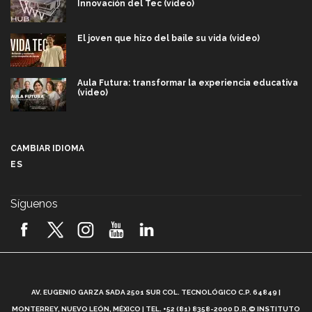
Innovación del Tec (video)
El joven que hizo del baile su vida (video)
Aula Futura: transformar la experiencia educativa
(video)
Más que un festival cultural: así es la magia de
VIBRART 2026 (video)
CAMBIAR IDIOMA
ES
Javier Guzmán: investigación con impacto social
(video)
Síguenos
¡México, en el top del mundial de robótica FIRST
2026! (video)
Vida Tec: Pasión, disciplina y básquetbol, con Gael
Adame (video)
A
AV. EUGENIO GARZA SADA 2501 SUR COL. TECNOLÓGICO C.P. 64849 |
L
¿Cómo es el Modelo Educativo Tec? (video)
MONTERREY, NUEVO LEÓN, MÉXICO | TEL. +52 (81) 8358-2000 D.R.© INSTITUTO