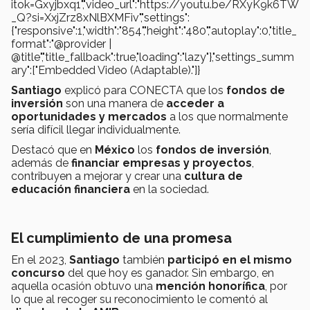
itok=Gxyjbxq1","video_url":"https://youtu.be/RXyK9k6TW
_Q?si=XxjZrz8xNlBXMFiv","settings":
{"responsive":1,"width":"854","height":"480","autoplay":0,"title_
format":"@provider |
@title","title_fallback":true,"loading":"lazy"},"settings_summ
ary":["Embedded Video (Adaptable)."]}
Santiago
explicó para CONECTA que los
fondos de
inversión
son una manera de
acceder a
oportunidades y mercados
a los que normalmente
sería difícil llegar individualmente.
Destacó que en
México
los
fondos de inversión
,
además de
financiar empresas y proyectos
,
contribuyen a mejorar y crear una
cultura de
educación financiera
en la sociedad.
El cumplimiento de una promesa
En el 2023,
Santiago
también
participó en el mismo
concurso
del que hoy es ganador. Sin embargo, en
aquella ocasión obtuvo una
mención honorífica
, por
lo que al recoger su reconocimiento le comentó al