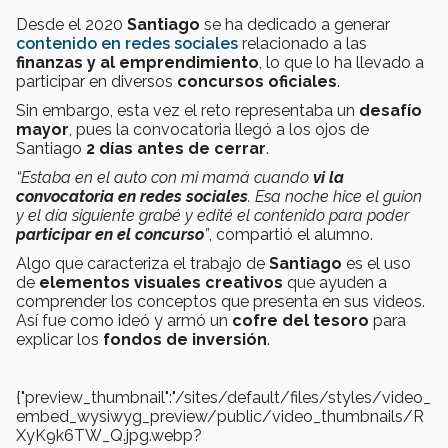
Desde el 2020
Santiago
se ha dedicado a generar
contenido en redes sociales
relacionado a las
finanzas y al emprendimiento
, lo que lo ha llevado a
participar en diversos
concursos oficiales
.
Sin embargo, esta vez el reto representaba un
desafío
mayor
, pues la convocatoria llegó a los ojos de
Santiago
2 días antes de cerrar
.
“Estaba en el auto con mi mamá cuando
vi la
convocatoria en redes sociales
. Esa noche hice el guion
y el día siguiente grabé y edité el contenido para poder
participar en el concurso
”
, compartió el alumno.
Algo que caracteriza el trabajo de
Santiago
es el uso
de
elementos visuales creativos
que ayuden a
comprender los conceptos que presenta en sus videos.
Así fue como ideó y armó un
cofre del tesoro
para
explicar los
fondos de inversión
.
{"preview_thumbnail":"/sites/default/files/styles/video_
embed_wysiwyg_preview/public/video_thumbnails/R
XyK9k6TW_Q.jpg.webp?