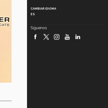
Más que un festival cultural: así es
la magia de VIBRART 2026 (video)
CAMBIAR IDIOMA
ES
Javier Guzmán: investigación con
impacto social (video)
Síguenos
¡México, en el top del mundial de
robótica FIRST 2026! (video)
Vida Tec: Pasión, disciplina y
básquetbol, con Gael Adame
(video)
¿Cómo es el Modelo Educativo
Tec? (video)
Vida Tec: Feminismo e Inteligencia
Artificial, Paola Ricaurte (video)