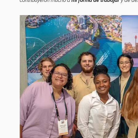
contribuyeron mucho a
mi forma de trabajar
y de d