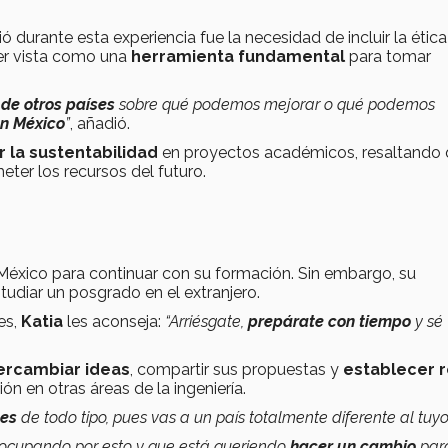
ó durante esta experiencia fue la necesidad de incluir la ética
ser vista como una
herramienta fundamental
para tomar
de otros países
sobre qué podemos mejorar o qué podemos
n México
”
, añadió.
r la sustentabilidad
en proyectos académicos, resaltando
ter los recursos del futuro.
México para continuar con su formación. Sin embargo, su
studiar un posgrado en el extranjero.
es,
Katia
les aconseja:
“Arriésgate,
prepárate con tiempo
y sé
ercambiar ideas
, compartir sus propuestas y
establecer 
n en otras áreas de la ingeniería.
nes
de todo tipo, pues vas a un país totalmente diferente al tuyo
eocupando por esto y que está queriendo
hacer un cambio
par