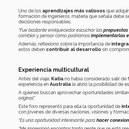
Uno de los
aprendizajes más valiosos
que adquiri
formación de ingenieros, materia que señala debe 
decisiones responsables.
“Fue bastante enriquecedor escuchar las
propuestas 
cambiar y pensar cómo podríamos
implementarlas e
Además, reflexionó sobre la importancia de
integra
estos deben
contribuir al desarrollo
sin comprome
Experiencia multicultural
Antes del viaje,
Katia
no había considerado salir de 
experiencia en
Australia
le abrió la posibilidad de e
A quienes buscan aprovechar oportunidades similar
original”.
Este foro representó para ella la oportunidad de
int
con jóvenes de diversas naciones, visiones y formació
“Es una oportunidad interesante para
hacer conexio
“Me impresionó encontrar tanta gente que se está pr