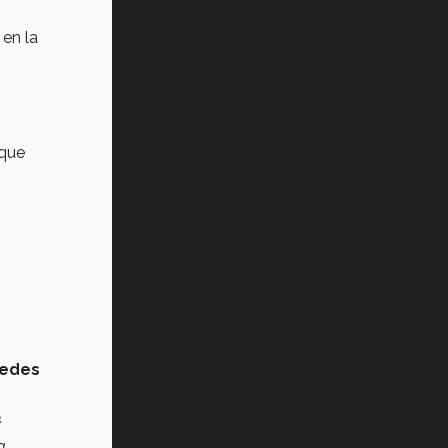
 en la
 que
redes
.
a