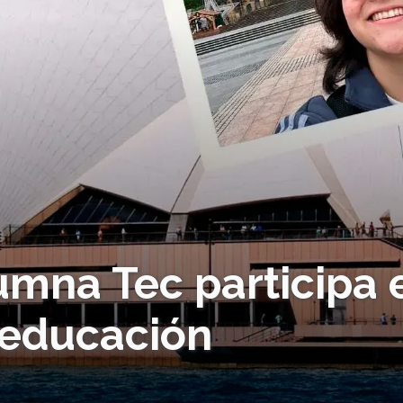
lumna Tec participa 
 educación