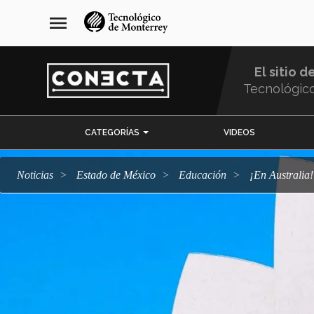
Pasar
navegación
menu
al
principal
contenido
principal
El sitio d
Tecnológic
Menu
CATEGORÍAS
VIDEOS
Comunidad
Noticias
Estado de México
Educación
¡En Austral