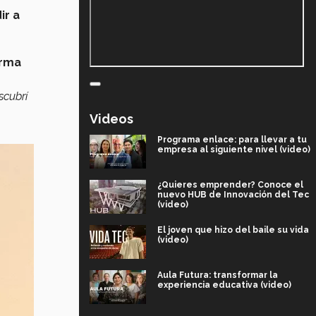
ir a
irma
scubrí
Videos
Programa enlace: para llevar a tu
empresa al siguiente nivel (video)
¿Quieres emprender? Conoce el
nuevo HUB de Innovación del Tec
(video)
El joven que hizo del baile su vida
(video)
Aula Futura: transformar la
experiencia educativa (video)