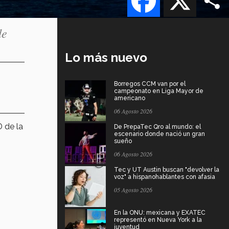
de
Lo más nuevo
Borregos CCM van por el
campeonato en Liga Mayor de
americano
06 Agosto 2026
 de la
De PrepaTec Qro al mundo: el
escenario donde nació un gran
sueño
06 Agosto 2026
Tec y UT Austin buscan "devolver la
voz" a hispanohablantes con afasia
05 Agosto 2026
En la ONU: mexicana y EXATEC
representó en Nueva York a la
juventud