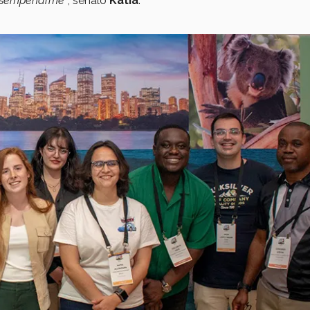
esempeñarme”
, señaló
Katia
.