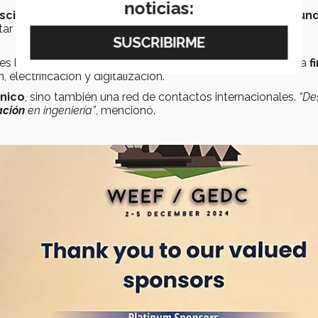
noticias:
sciplinarias
enfocadas al área; reconocer, visibilizar y
difund
ntar una mayor
conciencia ambiental
en el desarrollo de
leres liderados por expertos de empresas como
Siemens
, una
f
electrificación y digitalización.
nico
, sino también una red de contactos internacionales.
“De
ación
en ingeniería”
, mencionó.