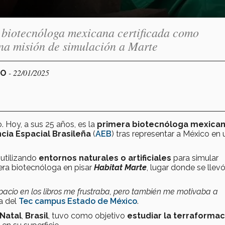
a biotecnóloga mexicana certificada como
una misión de simulación a Marte
- 22/01/2025
CO
. Hoy, a sus 25 años, es la
primera biotecnóloga mexica
cia Espacial Brasileña
(
AEB
) tras representar a México en
, utilizando
entornos naturales o artificiales
para simular
mera biotecnóloga en pisar
Habitat Marte
, lugar donde se llevó
spacio en los libros me frustraba, pero también me motivaba a
a del
Tec campus Estado de México
.
Natal
,
Brasil
, tuvo como objetivo
estudiar la terraformac