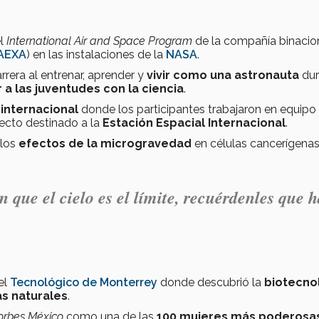
el
International Air and Space Program
de la compañía binacio
AEXA
) en las instalaciones de la
NASA
.
rrera al entrenar, aprender y
vivir como una astronauta
dur
 a las juventudes con la ciencia
.
internacional
donde los participantes trabajaron en equipo
yecto destinado a la
Estación Espacial Internacional
.
 los
efectos de la microgravedad
en células cancerígenas
 que el cielo es el límite, recuérdenles que 
el
Tecnológico de Monterrey
donde descubrió la
biotecno
as naturales
.
orbes México
como una de las
100 mujeres más poderosa