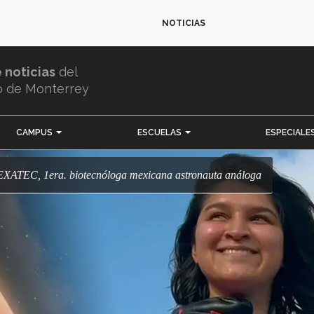
NOTICIAS
e noticias
del
o de Monterrey
CAMPUS
ESCUELAS
ESPECIALE
: EXATEC, 1era. biotecnóloga mexicana astronauta análoga