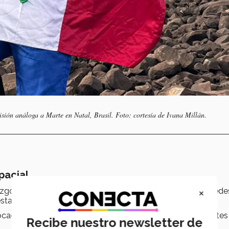
ón análoga a Marte en Natal, Brasil. Foto: cortesía de Ivana Millán.
pacial
×
razgo y su habilidad para
divulgar la ciencia
a través de rede
sta misión.
focada en el
uso de suelo
para lograr generar más nutrientes
Recibe nuestro newsletter de