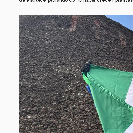
de Marte
, explorando cómo hacer
crecer plantas