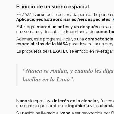
El inicio de un sueño espacial
En 2022,
Ivana
fue seleccionada para participar en 
Aplicaciones Extraordinarias Aeroespaciales
(
Este logro
marcó un antes y un después
en su ca
una semana y descubrir la importancia de
conectar
Además, este programa incluyó una
competencia 
especialistas de la NASA
para desarrollar un pro
La propuesta de la
EXATEC
se enfocó en investigar
“
Nunca se rindan, y cuando les digan
huellas en la Luna
”.
Ivana
siempre tuvo
interés en la ciencia
y fue en 
una carrera que combina la
ingeniería
y las
cienci
Su pasión ha llevado a
Ivana
a ser reconocida por
F