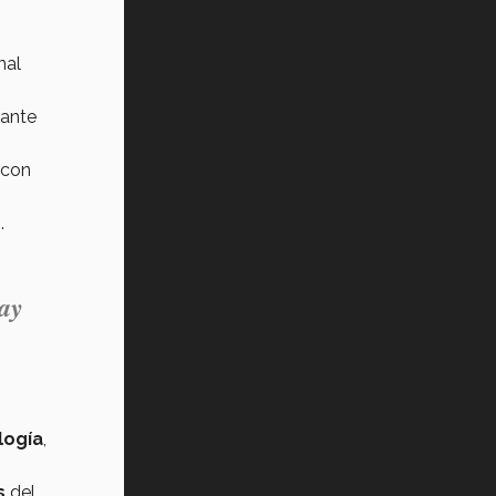
nal
ante
 con
.
hay
logía
,
s
del