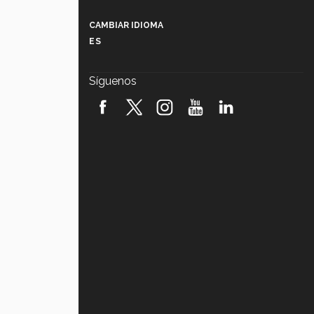
Más que un festival cultural: así es
la magia de VIBRART 2026 (video)
CAMBIAR IDIOMA
ES
Javier Guzmán: investigación con
impacto social (video)
Síguenos
¡México, en el top del mundial de
robótica FIRST 2026! (video)
Vida Tec: Pasión, disciplina y
básquetbol, con Gael Adame
(video)
¿Cómo es el Modelo Educativo
Tec? (video)
Vida Tec: Feminismo e Inteligencia
Artificial, Paola Ricaurte (video)