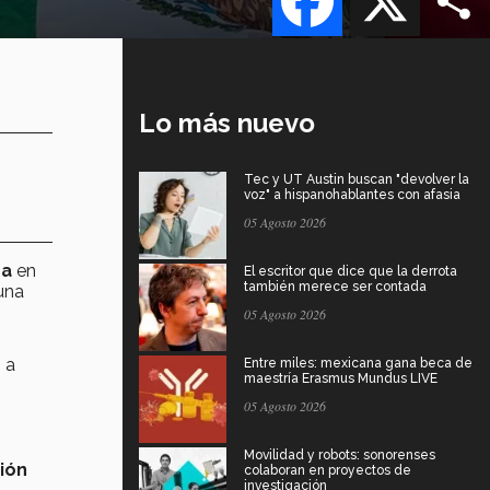
Lo más nuevo
Tec y UT Austin buscan "devolver la
voz" a hispanohablantes con afasia
05 Agosto 2026
na
en
El escritor que dice que la derrota
también merece ser contada
 una
05 Agosto 2026
 a
Entre miles: mexicana gana beca de
maestría Erasmus Mundus LIVE
05 Agosto 2026
Movilidad y robots: sonorenses
ión
colaboran en proyectos de
investigación