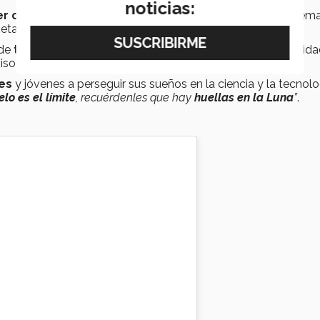
noticias:
r cómo se puede originar la vida
en condiciones extrema
eta rojo'.
 de
trabajar en soluciones
para el beneficio de la humanida
so con la
exploración científica
.
res
y jóvenes a perseguir sus sueños en la ciencia y la tecnolo
ielo es el límite
, recuérdenles que hay
huellas en la Luna
”
.