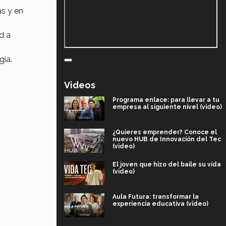
s y en
d a
gía.
Videos
Programa enlace: para llevar a tu
empresa al siguiente nivel (video)
¿Quieres emprender? Conoce el
nuevo HUB de Innovación del Tec
(video)
El joven que hizo del baile su vida
(video)
Aula Futura: transformar la
experiencia educativa (video)