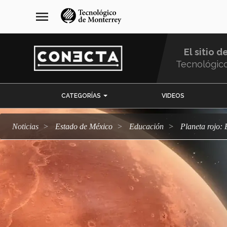
Pasar
navegación
menu
al
principal
contenido
principal
El sitio d
Tecnológic
Menu
CATEGORÍAS
VIDEOS
Comunidad
Noticias
Estado de México
Educación
Planeta rojo