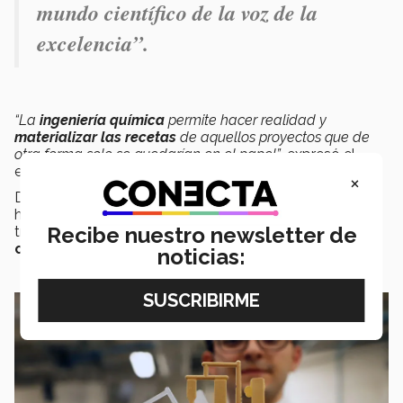
mundo científico de la voz de la
excelencia”.
“La
ingeniería química
permite hacer realidad y
materializar las recetas
de aquellos proyectos que de
otra forma solo se quedarían en el papel”
, expresó el
estudiante.
×
De esta manera,
Ariel
ve a la ciencia como una
herramienta capaz de apoyar a las personas,
Recibe nuestro newsletter de
transformando su realidad y creando
mejores
comunidades
.
noticias: