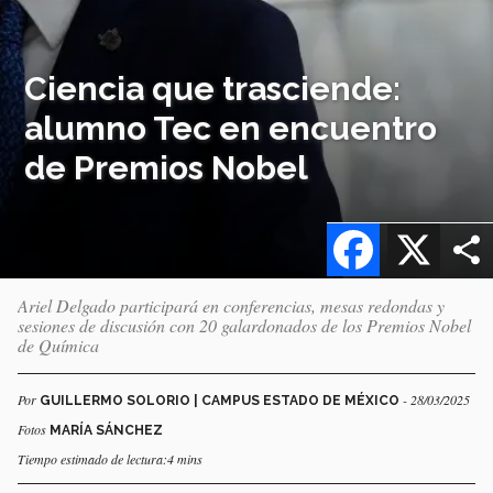
Ciencia que trasciende:
alumno Tec en encuentro
de Premios Nobel
Facebook
X
Ariel Delgado participará en conferencias, mesas redondas y
sesiones de discusión con 20 galardonados de los Premios Nobel
de Química
Por
- 28/03/2025
GUILLERMO SOLORIO | CAMPUS ESTADO DE MÉXICO
Fotos
MARÍA SÁNCHEZ
Tiempo estimado de lectura:4 mins