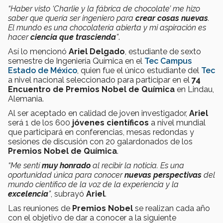
“Haber visto ‘Charlie y la fábrica de chocolate’ me hizo
saber que quería ser ingeniero para
crear cosas nuevas
.
El mundo es una chocolatería abierta y mi aspiración es
hacer
ciencia que trascienda
”
.
Así lo mencionó
Ariel Delgado
, estudiante de sexto
semestre de Ingeniería Química en el
Tec Campus
Estado de México
, quien fue el único estudiante del
Tec
a nivel nacional seleccionado para participar en el
74
Encuentro de Premios Nobel de Química
en Lindau,
Alemania.
Al ser aceptado en calidad de joven investigador,
Ariel
será 1 de los 600
jóvenes científicos
a nivel mundial
que participará en conferencias, mesas redondas y
sesiones de discusión con 20 galardonados de los
Premios Nobel de Química
.
“Me sentí
muy honrado
al recibir la noticia. Es una
oportunidad única para conocer
nuevas perspectivas
del
mundo científico de la voz de la experiencia y la
excelencia
”
, subrayó
Ariel
.
Las reuniones de
Premios Nobel
se realizan cada año
con el objetivo de dar a conocer a la siguiente