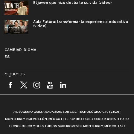
El joven que hizo del baile su vida (video)
Aula Futura: transformar la experiencia educativa
(video)
Más que un festival cultural: así es la magia de
VIBRART 2026 (video)
CAMBIAR IDIOMA
ES
Javier Guzmán: investigación con impacto social
(video)
Síguenos
¡México, en el top del mundial de robótica FIRST
2026! (video)
Vida Tec: Pasión, disciplina y básquetbol, con Gael
Adame (video)
A
AV. EUGENIO GARZA SADA 2501 SUR COL. TECNOLÓGICO C.P. 64849 |
L
¿Cómo es el Modelo Educativo Tec? (video)
MONTERREY, NUEVO LEÓN, MÉXICO | TEL. +52 (81) 8358-2000 D.R.© INSTITUTO
TECNOLÓGICO Y DE ESTUDIOS SUPERIORES DE MONTERREY, MÉXICO. 2018