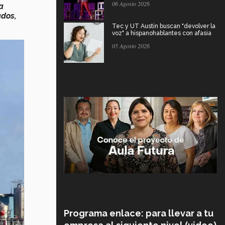
06 Agosto 2026
a
ados,
Tec y UT Austin buscan "devolver la
voz" a hispanohablantes con afasia
05 Agosto 2026
Programa enlace: para llevar a tu