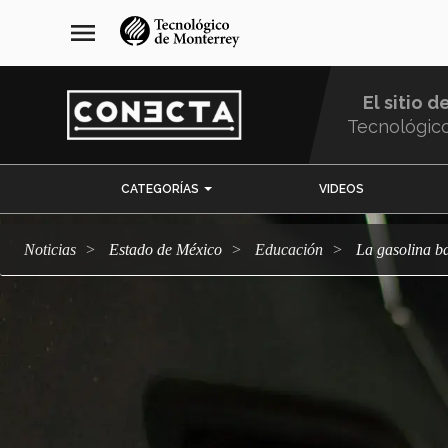
Pasar
navegación
menu
al
principal
contenido
principal
El sitio d
Tecnológic
Menu
CATEGORÍAS
VIDEOS
Comunidad
Noticias
Estado de México
Educación
La gasolina b