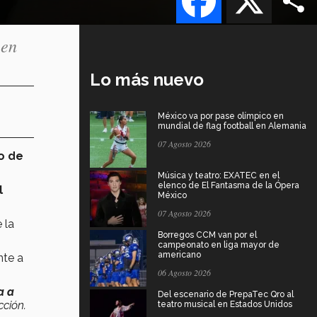
 en
Lo más nuevo
México va por pase olímpico en
mundial de flag football en Alemania
07 Agosto 2026
o de
Música y teatro: EXATEC en el
elenco de El Fantasma de la Ópera
l
México
07 Agosto 2026
 la
Borregos CCM van por el
campeonato en liga mayor de
americano
nte a
06 Agosto 2026
a a
Del escenario de PrepaTec Qro al
cción.
teatro musical en Estados Unidos