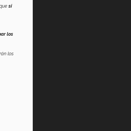
a que
si
ar los
rán los