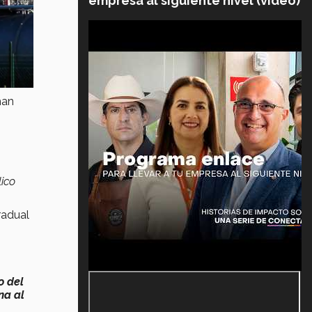
empresa al siguiente nivel (video)
han
lico
radual
o del
na al