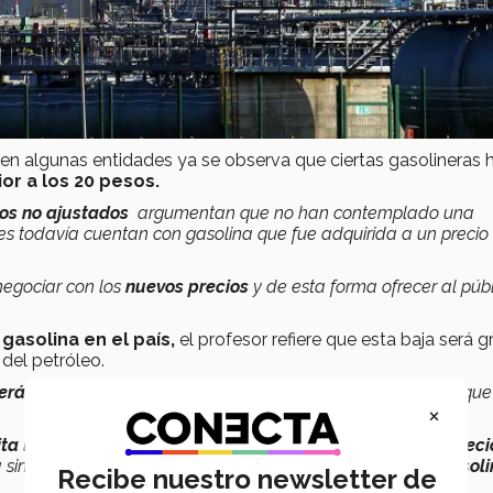
n algunas entidades ya se observa que ciertas gasolineras 
ior a los 20 pesos.
ios no ajustados
argumentan que no han contemplado una
ues todavía cuentan con gasolina que fue adquirida a un precio
negociar con los
nuevos precios
y de esta forma ofrecer al púb
gasolina en el país,
el profesor refiere que esta baja será g
del petróleo.
erá gradual
y podrá irse ajustando dependiendo del nivel que
×
ita
logra resolverse en el corto plazo,
es probable que el preci
úa sin resolverse, podríamos observar
precios bajos en la gasoli
Recibe nuestro newsletter de