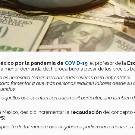
 México por la pandemia de
COVID-19
, el profesor de la
Es
na menor demanda del hidrocarburo a pesar de los precios ba
si es necesario tomar medidas más severas para enfrentar el
odría fomentar a que más personas realicen labores desde su 
urridos.
aquellos que cuentan con automóvil particular, sino también d
de México, decidió incrementar la
recaudación
del concepto 
PS
).
impuesto de tal manera que el gobierno pudiera incrementar su