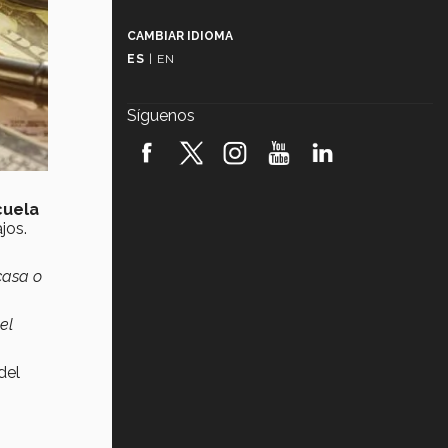
Más que un festival cultural: así es
la magia de VIBRART 2026 (video)
CAMBIAR IDIOMA
ES
|
EN
Javier Guzmán: investigación con
impacto social (video)
Síguenos
¡México, en el top del mundial de
robótica FIRST 2026! (video)
Vida Tec: Pasión, disciplina y
cuela
básquetbol, con Gael Adame
(video)
jos.
¿Cómo es el Modelo Educativo
casa o
Tec? (video)
el
Vida Tec: Feminismo e Inteligencia
Artificial, Paola Ricaurte (video)
del