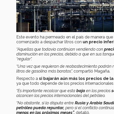
Este evento ha permeado en el país de manera que e
comenzado a despachar litros con
un precio infer
“Aquellas que todavía continúan vendiendo con
prec
disminución en los precios, debido a que en sus tanq
“regular”.
“Una vez que requieran de reabastecimiento podrán 
litros de gasolina más baratos”,
compartió Magaña.
Respecto a
si bajarán aún más los precios de la 
ya que todo depende de los precios internacionales 
“Es importante recalcar que esta
baja
en los precios
s
alcancen los precios internacionales del petróleo.
“No obstante, si la disputa entre
Rusia y Arabia Saud
petróleo pueda repuntar,
pero si el conflicto contin
menos en los próximos meses”,
detalló
.