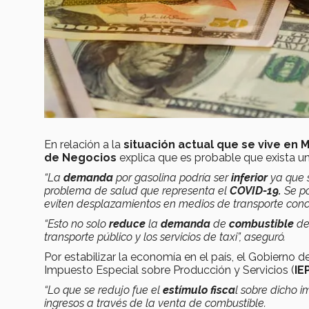
En relación a la
situación actual que se vive en
de Negocios
explica que es probable que exista u
“La
demanda
por gasolina podría ser
inferior
ya que 
problema de salud que representa el
COVID-19.
S
e p
eviten desplazamientos en medios de transporte conc
“Esto no solo
reduce
la
demanda
de
combustible
de 
transporte público y los servicios de taxi”, aseguró.
Por estabilizar la economía en el país, el Gobierno 
Impuesto Especial sobre Producción y Servicios (
IE
“Lo que se redujo fue el
estímulo fisca
l sobre dicho 
ingresos a través de la venta de combustible.