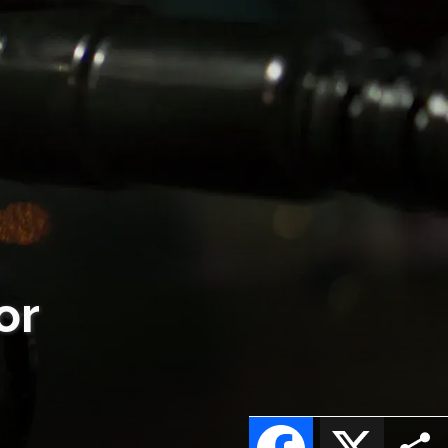
or
Facebook
X