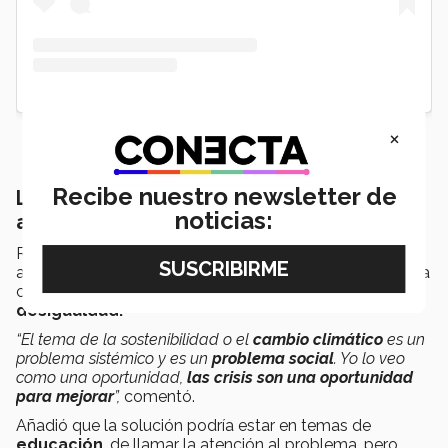
×
Recibe nuestro newsletter de
La importancia de crear una conciencia
noticias:
ambiental
Respecto a la
situación climática
que se vive
actualmente la alumna explicó que es una problemática
compleja, pues incide en temas de
género y
desigualdad.
“El tema de la sostenibilidad o el
cambio climático
es un
problema sistémico y es un
problema social
. Yo lo veo
como una oportunidad,
las crisis son una oportunidad
para mejorar
”,
comentó.
Añadió que la solución podría estar en temas de
educación
, de llamar la atención al problema, pero