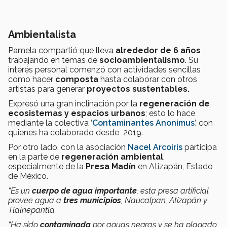
Ambientalista
Pamela compartió que lleva
alrededor de 6 años
trabajando en temas de
socioambientalismo
. Su
interés personal comenzó con actividades sencillas
como hacer
composta
hasta colaborar con otros
artistas para generar
proyectos sustentables.
Expresó una gran inclinación por la
regeneración de
ecosistemas y espacios urbanos
; esto lo hace
mediante la colectiva ‘
Contaminantes Anonimus
’, con
quienes ha colaborado desde 2019.
Por otro lado, con la asociación
Nacel Arcoiris
participa
en la parte de
regeneración ambiental
,
especialmente de la
Presa Madín
en Atizapán, Estado
de México.
“Es un
cuerpo de agua importante
, esta presa artificial
provee agua a
tres municipios
, Naucalpan, Atizapán y
Tlalnepantla.
“Ha sido
contaminada
por aguas negras y se ha plagado