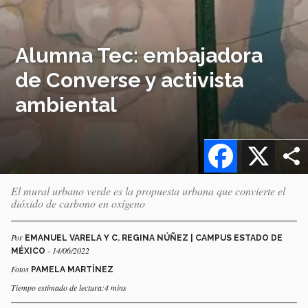
Alumna Tec: embajadora
de Converse y activista
ambiental
Facebook
X
El mural urbano verde es la propuesta urbana que convierte el
dióxido de carbono en oxígeno
Por
EMANUEL VARELA Y C. REGINA NÚÑEZ | CAMPUS ESTADO DE
- 14/06/2022
MÉXICO
Fotos
PAMELA MARTÍNEZ
Tiempo estimado de lectura:4 mins