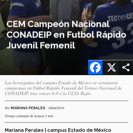
CEM Campeón Nacional
CONADEIP en Futbol Rápido
Juvenil Femenil
Facebook
X
Las borreguitas del campus Estado de México se coronaron
campeonas en Fútbol Rápido Femenil del Torneo Nacional de
CONADEIP tras vencer 6-0 a la ULSA Bajío.
Por
- 30/04/2019
MARIANA PERALES
Tiempo estimado de lectura:1 min
Mariana Perales | campus Estado de México