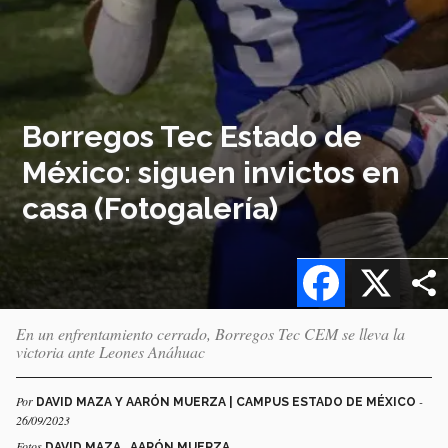
Borregos Tec Estado de
México: siguen invictos en
casa (Fotogalería)
Facebook
X
En un enfrentamiento cerrado, Borregos Tec CEM se lleva la
victoria ante Leones Anáhuac
Por
-
DAVID MAZA Y AARÓN MUERZA | CAMPUS ESTADO DE MÉXICO
26/09/2023
Fotos
DAVID MAZA , AARÓN MUERZA