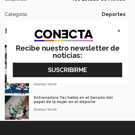
Categoría:
Deportes
×
Notas Relacionadas
Recibe nuestro newsletter de
Borregos Tec Estado de México devela
uniforme para temporada 2023
noticias:
David Maza
Con futbol bandera, alumna Tec crea
programa social para niñas y niños
Emanuel Varela
Entrenadora Tec habla en el Senado del
papel de la mujer en el deporte
Emanuel Varela