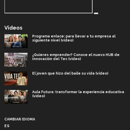
Videos
Programa enlace: para llevar a tu empresa al
siguiente nivel (video)
¿Quieres emprender? Conoce el nuevo HUB de
Innovación del Tec (video)
El joven que hizo del baile su vida (video)
Aula Futura: transformar la experiencia educativa
(video)
Más que un festival cultural: así es la magia de
VIBRART 2026 (video)
CAMBIAR IDIOMA
ES
Javier Guzmán: investigación con impacto social