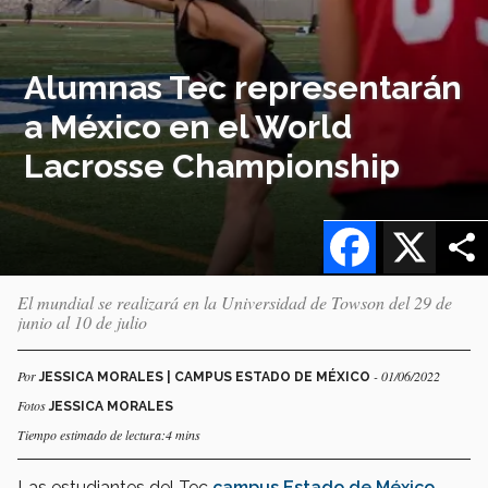
Alumnas Tec representarán
a México en el World
Lacrosse Championship
Facebook
X
El mundial se realizará en la Universidad de Towson del 29 de
junio al 10 de julio
Por
- 01/06/2022
JESSICA MORALES | CAMPUS ESTADO DE MÉXICO
Fotos
JESSICA MORALES
Tiempo estimado de lectura:4 mins
Las estudiantes del Tec
campus Estado de México
,