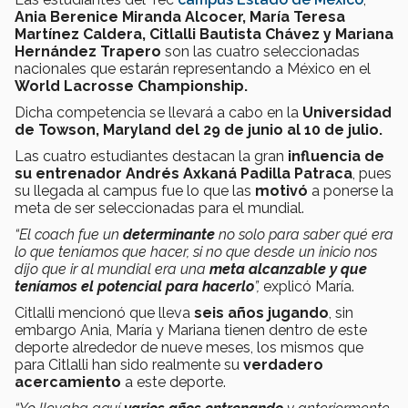
Ania Berenice Miranda Alcocer, María Teresa
Martínez Caldera, Citlalli Bautista Chávez y Mariana
Hernández Trapero
son las cuatro seleccionadas
nacionales que estarán representando a México en el
World Lacrosse Championship.
Dicha competencia se llevará a cabo en la
Universidad
de Towson, Maryland del 29 de junio al 10 de julio.
Las cuatro estudiantes destacan la gran
influencia de
su entrenador Andrés Axkaná Padilla Patraca
, pues
su llegada al campus fue lo que las
motivó
a ponerse la
meta de ser seleccionadas para el mundial.
“El coach fue un
determinante
no solo para saber qué era
lo que teníamos que hacer, si no que desde un inicio nos
dijo que ir al mundial era una
meta alcanzable y que
teníamos el potencial para hacerlo
”,
explicó María.
Citlalli mencionó que lleva
seis años jugando
, sin
embargo Ania, María y Mariana tienen dentro de este
deporte alrededor de nueve meses, los mismos que
para Citlalli han sido realmente su
verdadero
acercamiento
a este deporte.