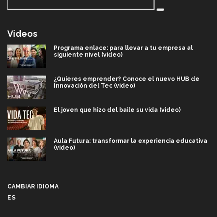
Videos
Programa enlace: para llevar a tu empresa al
siguiente nivel (video)
¿Quieres emprender? Conoce el nuevo HUB de
Innovación del Tec (video)
El joven que hizo del baile su vida (video)
Aula Futura: transformar la experiencia educativa
(video)
Más que un festival cultural: así es la magia de
VIBRART 2026 (video)
CAMBIAR IDIOMA
ES
Javier Guzmán: investigación con impacto social
(video)