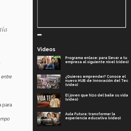
tía
Videos
Programa enlace: para llevar a tu
empresa al siguiente nivel (video)
m
 entre
¿Quieres emprender? Conoce el
nuevo HUB de Innovación del Tec
(video)
El joven que hizo del baile su vida
(video)
a para
Aula Futura: transformar la
experiencia educativa (video)
iempo