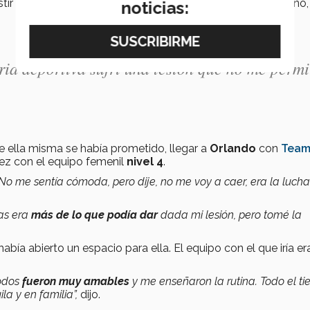
tir a
rehabilitación
y terapia y, para septiembre de ese año,
noticias:
ria deportiva sufrí una lesión que no me permi
e ella misma se había prometido, llegar a
Orlando
con
Tea
ez con el equipo femenil
nivel 4
.
 No me sentía cómoda, pero dije, no me voy a caer, era la lucha
as era
más de lo que podía dar
dada mi lesión, pero tomé la
 había abierto un espacio para ella. El equipo con el que iría er
todos
fueron muy amables
y me enseñaron la rutina. Todo el t
la y en familia”,
dijo.