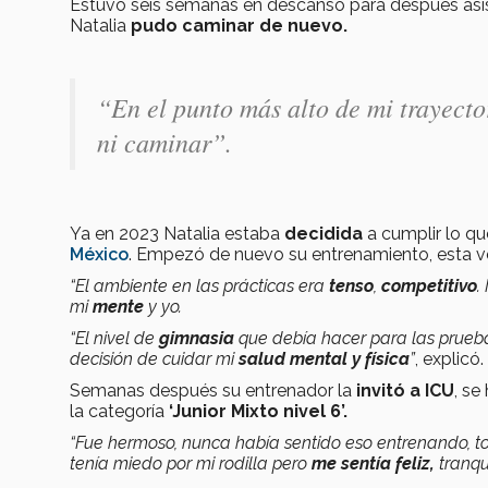
Estuvo seis semanas en descanso para después asis
Natalia
pudo caminar de nuevo.
“En el punto más alto de mi trayecto
ni caminar”.
Ya en 2023 Natalia estaba
decidida
a cumplir lo qu
México
. Empezó de nuevo su entrenamiento, esta v
“El ambiente en las prácticas era
tenso
,
competitivo
.
mi
mente
y yo.
“El nivel de
gimnasia
que debía hacer para las prueb
decisión de cuidar mi
salud mental y física
”
, explicó.
Semanas después su entrenador la
invitó a ICU
, se
la categoría
‘Junior Mixto nivel 6’.
“Fue hermoso, nunca había sentido eso entrenando, 
tenía miedo por mi rodilla pero
me sentía feliz,
tranqui