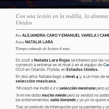
Con una lesión en la rodilla, la alumn
Unidos
Por
ALEJANDRA CARO Y EMANUEL VARELA | CA
Fotos
NATALIA LARA
Tiempo estimado de lectura:4 mins
En 2018 a
Natalia Lara Rojas
se interesó por las c
comenzó a entrenar en el nivel 2 en el equipo de
Ca
(ICU) en Orlando, Florida, en
Estados Unidos.
En dos años Natalia llegó a
nivel 4
y, a un mes de en
selección mexicana.
“Mi coach me invitó a ir a
selección mexicana
pero yo
“A mí me daba
mucho
miedo
pero la verdad no sabía 
los entrenamientos,
salía llorando
y yo ya no quería e
Tras un periodo de interrupción por la pandemia y u