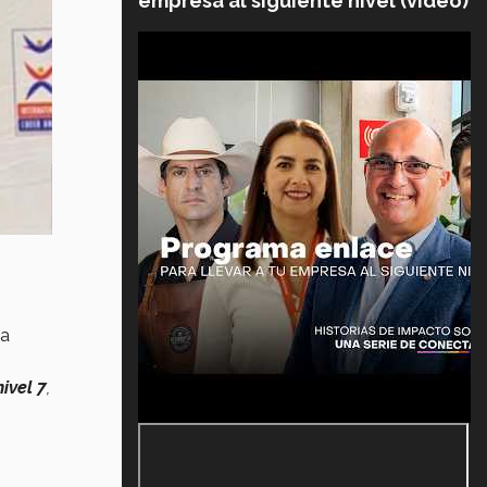
empresa al siguiente nivel (video)
 a
nivel 7
,
a