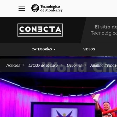
Pasar
navegación
menu
al
principal
contenido
principal
El sitio d
Tecnológic
Menu
CATEGORÍAS
VIDEOS
Comunidad
Noticias
Estado de México
deportes
Alumna PrepaT