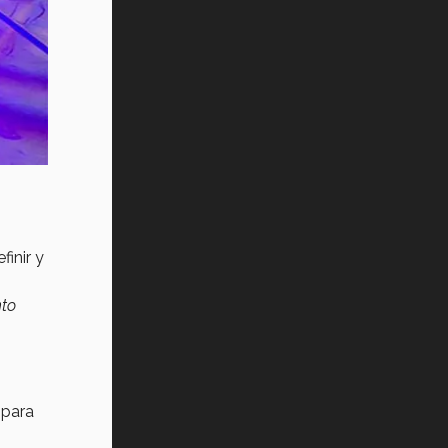
inir y
nto
 para