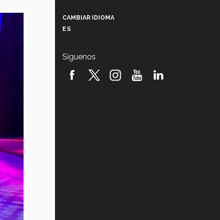
Más que un festival cultural: así es
la magia de VIBRART 2026 (video)
CAMBIAR IDIOMA
ES
Javier Guzmán: investigación con
impacto social (video)
Síguenos
¡México, en el top del mundial de
robótica FIRST 2026! (video)
Vida Tec: Pasión, disciplina y
básquetbol, con Gael Adame
(video)
¿Cómo es el Modelo Educativo
Tec? (video)
Vida Tec: Feminismo e Inteligencia
Artificial, Paola Ricaurte (video)