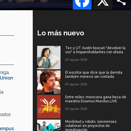
Lo más nuevo
Tec y UT Austin buscan "devolver la
voz" a hispanohablantes con afasia
05 Agosto 2026
miga,
El escritor que dice que la derrota
también merece ser contada
 Union
05 Agosto 2026
la
Entre miles: mexicana gana beca de
maestría Erasmus Mundus LIVE
05 Agosto 2026
 todos
Movilidad y robots: sonorenses
colaboran en proyectos de
ampus
investigación