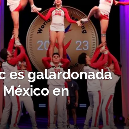
c es galardonada
 México en