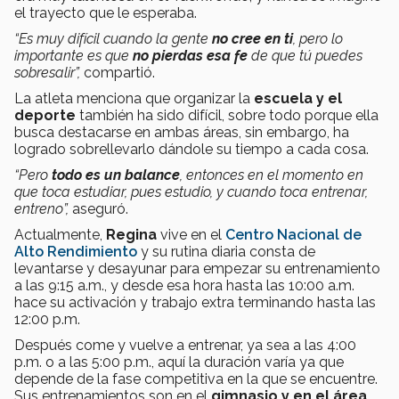
el trayecto que le esperaba.
“Es muy difícil cuando la gente
no cree en ti
, pero lo
importante es que
no pierdas esa fe
de que tú puedes
sobresalir”,
compartió.
La atleta menciona que organizar la
escuela y el
deporte
también ha sido difícil, sobre todo porque ella
busca destacarse en ambas áreas, sin embargo, ha
logrado sobrellevarlo dándole su tiempo a cada cosa.
“Pero
todo es un balance
, entonces en el momento en
que toca estudiar, pues estudio, y cuando toca entrenar,
entreno”,
aseguró.
Actualmente,
Regina
vive en el
Centro Nacional de
Alto Rendimiento
y su rutina diaria consta de
levantarse y desayunar para empezar su entrenamiento
a las 9:15 a.m., y desde esa hora hasta las 10:00 a.m.
hace su activación y trabajo extra terminando hasta las
12:00 p.m.
Después come y vuelve a entrenar, ya sea a las 4:00
p.m. o a las 5:00 p.m., aquí la duración varía ya que
depende de la fase competitiva en la que se encuentre.
Sus entrenamientos son en el
gimnasio y en el área