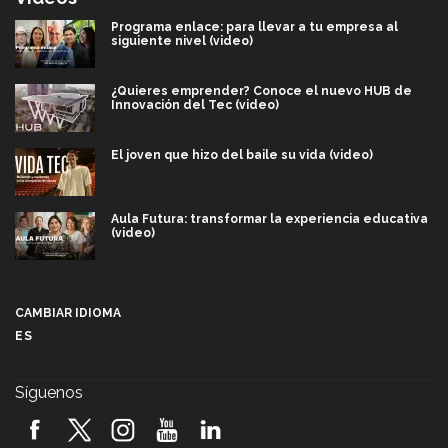
Programa enlace: para llevar a tu empresa al
siguiente nivel (video)
¿Quieres emprender? Conoce el nuevo HUB de
Innovación del Tec (video)
El joven que hizo del baile su vida (video)
Aula Futura: transformar la experiencia educativa
(video)
Más que un festival cultural: así es la magia de
VIBRART 2026 (video)
CAMBIAR IDIOMA
ES
Javier Guzmán: investigación con impacto social
(video)
Síguenos
¡México, en el top del mundial de robótica FIRST
2026! (video)