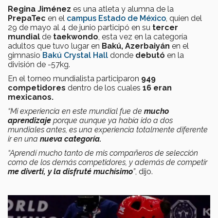
Regina Jiménez
es una atleta y alumna de la
PrepaTec
en el
campus Estado de México
, quien del
29 de mayo al 4 de junio participó en su
tercer
mundial
de
taekwondo
, esta vez en la categoría
adultos que tuvo lugar en
Bakú, Azerbaiyán
en el
gimnasio
Bakú Crystal Hall
donde
debutó
en la
división de -57kg.
En el torneo mundialista participaron
949
competidores
dentro de los cuales
16 eran
mexicanos.
“Mi experiencia en este mundial fue de
mucho
aprendizaje
porque aunque ya había ido a dos
mundiales antes, es una experiencia totalmente diferente
ir en una
nueva categoría.
“Aprendí mucho tanto de mis compañeros de selección
como de los demás competidores, y además de competir
me divertí, y la disfruté muchísimo
”
, dijo.