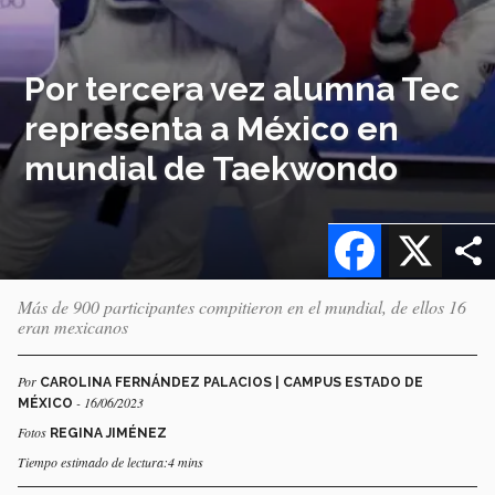
Por tercera vez alumna Tec
representa a México en
mundial de Taekwondo
Facebook
X
Más de 900 participantes compitieron en el mundial, de ellos 16
eran mexicanos
Por
CAROLINA FERNÁNDEZ PALACIOS | CAMPUS ESTADO DE
- 16/06/2023
MÉXICO
Fotos
REGINA JIMÉNEZ
Tiempo estimado de lectura:4 mins