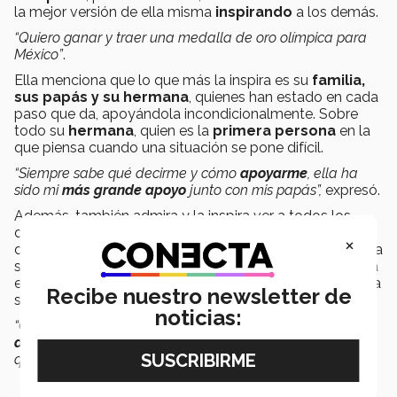
la mejor versión de ella misma
inspirando
a los demás.
“Quiero ganar y traer una medalla de oro olímpica para
México”
.
Ella menciona que lo que más la inspira es su
familia,
sus papás y su hermana
, quienes han estado en cada
paso que da, apoyándola incondicionalmente. Sobre
todo su
hermana
, quien es la
primera persona
en la
que piensa cuando una situación se pone difícil.
“Siempre sabe qué decirme y cómo
apoyarme
, ella ha
sido mi
más grande apoyo
junto con mis papás”,
expresó.
Además, también admira y la inspira ver a todos los
deportistas que hacen un gran esfuerzo día a día. Una
×
de ellas es
María Espinoza
, deportista mexicana que ha
sido
campeona olímpica en el Taekwondo
, y la otra
es
Daniela Sousa
, también deportista mexicana que ha
Recibe nuestro newsletter de
sido
campeona mundial
.
noticias:
“Conozco a Daniela y sé que además de ser
excelente
atleta
, ambas son muy buenas personas y la verdad es
que
aspiro a ser como ellas
”,
expresó.