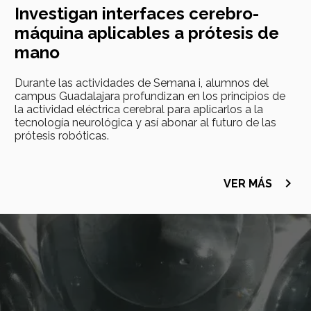
Investigan interfaces cerebro-
máquina aplicables a prótesis de
mano
Durante las actividades de Semana i, alumnos del
campus Guadalajara profundizan en los principios de
la actividad eléctrica cerebral para aplicarlos a la
tecnología neurológica y así abonar al futuro de las
prótesis robóticas.
navigate_next
VER MÁS
Imagen
principal