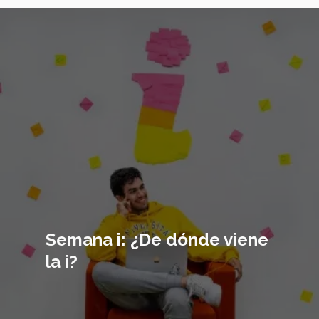
Imagen
principal
Semana i: ¿De dónde viene
la i?