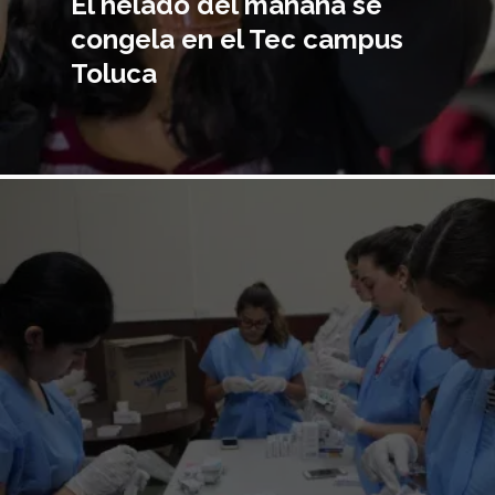
El helado del mañana se
congela en el Tec campus
Toluca
Imagen
principal