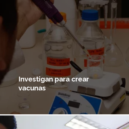
Investigan para crear
vacunas
magen
incipal