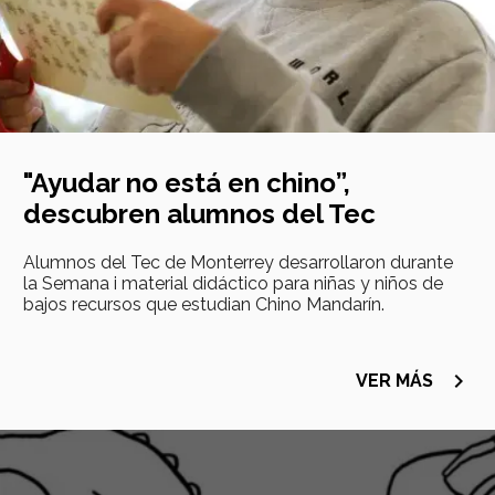
"Ayudar no está en chino”,
descubren alumnos del Tec
Alumnos del Tec de Monterrey desarrollaron durante
la Semana i material didáctico para niñas y niños de
bajos recursos que estudian Chino Mandarín.
navigate_next
VER MÁS
Imagen
principal