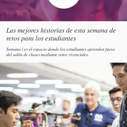
Subtítulo
Las mejores historias de esta semana de
retos para los estudiantes
Descripción
Semana i es el espacio donde los estudiantes aprenden fuera
del salón de clases mediante retos vivenciales.
magen
incipal