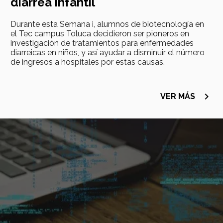
diarrea infantil
Durante esta Semana i, alumnos de biotecnología en
el Tec campus Toluca decidieron ser pioneros en
investigación de tratamientos para enfermedades
diarreicas en niños, y así ayudar a disminuir el número
de ingresos a hospitales por estas causas.
navigate_next
VER MÁS
Imagen
principal