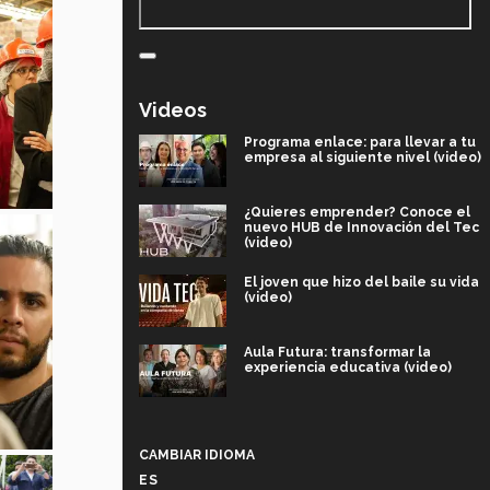
Videos
Programa enlace: para llevar a tu
empresa al siguiente nivel (video)
¿Quieres emprender? Conoce el
nuevo HUB de Innovación del Tec
(video)
El joven que hizo del baile su vida
(video)
Aula Futura: transformar la
experiencia educativa (video)
Más que un festival cultural: así es
la magia de VIBRART 2026 (video)
CAMBIAR IDIOMA
ES