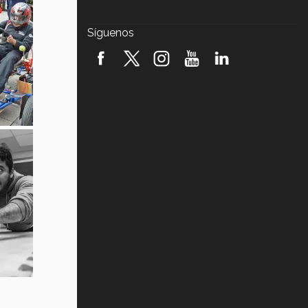
Javier Guzmán: investigación con
impacto social (video)
Síguenos
¡México, en el top del mundial de
robótica FIRST 2026! (video)
Vida Tec: Pasión, disciplina y
básquetbol, con Gael Adame
(video)
¿Cómo es el Modelo Educativo
Tec? (video)
Vida Tec: Feminismo e Inteligencia
Artificial, Paola Ricaurte (video)