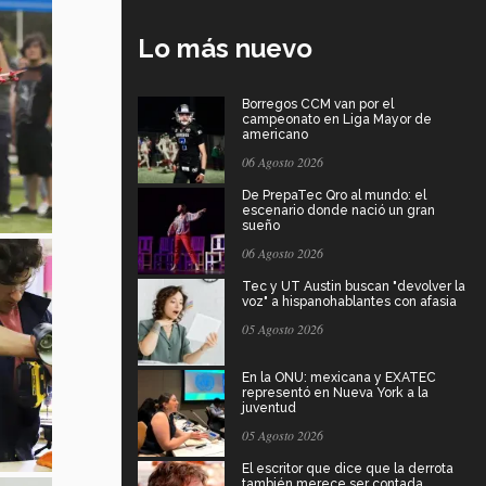
Lo más nuevo
Borregos CCM van por el
campeonato en Liga Mayor de
americano
06 Agosto 2026
De PrepaTec Qro al mundo: el
escenario donde nació un gran
sueño
06 Agosto 2026
Tec y UT Austin buscan "devolver la
voz" a hispanohablantes con afasia
05 Agosto 2026
En la ONU: mexicana y EXATEC
representó en Nueva York a la
juventud
05 Agosto 2026
El escritor que dice que la derrota
también merece ser contada