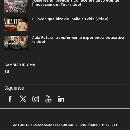
¿Quieres emprender? Conoce el nuevo HUB de
Innovación del Tec (video)
El joven que hizo del baile su vida (video)
Aula Futura: transformar la experiencia educativa
(video)
Más que un festival cultural: así es la magia de
VIBRART 2026 (video)
CAMBIAR IDIOMA
ES
Javier Guzmán: investigación con impacto social
(video)
Síguenos
¡México, en el top del mundial de robótica FIRST
2026! (video)
Vida Tec: Pasión, disciplina y básquetbol, con Gael
Adame (video)
A
AV. EUGENIO GARZA SADA 2501 SUR COL. TECNOLÓGICO C.P. 64849 |
L