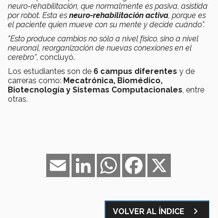
neuro-rehabilitación, que normalmente es pasiva, asistida
por robot. Esta es
neuro-rehabilitación activa
, porque es
el paciente quien mueve con su mente y decide cuándo".
"Esto produce cambios no sólo a nivel físico, sino a nivel
neuronal, reorganización de nuevas conexiones en el
cerebro”
, concluyó.
Los estudiantes son de
6 campus diferentes
y de
carreras como:
Mecatrónica, Biomédico,
Biotecnología y Sistemas Computacionales
, entre
otras.
Email
LinkedIn
WhatsApp
Facebook
X
navigate_next
VOLVER AL ÍNDICE