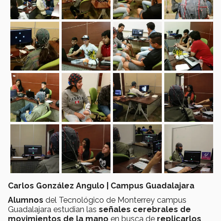
Carlos González Angulo | Campus Guadalajara
Alumnos
del Tecnológico de Monterrey campus
Guadalajara estudian las
señales cerebrales de
movimientos de la mano
en busca de
replicarlos