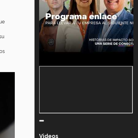
ue
su
nos
Videos