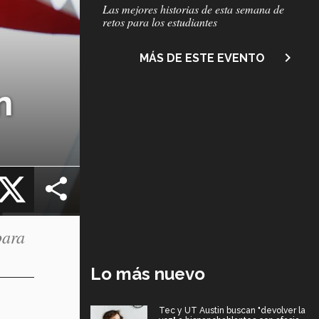
Subtítulo
Las mejores historias de esta semana de
retos para los estudiantes
navigate_next
MÁS DE ESTE EVENTO
n
cebook
X
para
Lo más nuevo
Tec y UT Austin buscan "devolver la