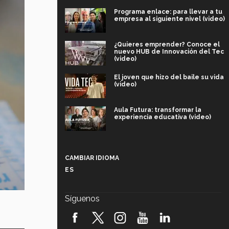
Programa enlace: para llevar a tu
empresa al siguiente nivel (video)
¿Quieres emprender? Conoce el
nuevo HUB de Innovación del Tec
(video)
El joven que hizo del baile su vida
(video)
Aula Futura: transformar la
experiencia educativa (video)
Más que un festival cultural: así es
la magia de VIBRART 2026 (video)
CAMBIAR IDIOMA
ES
Javier Guzmán: investigación con
impacto social (video)
Síguenos
¡México, en el top del mundial de
robótica FIRST 2026! (video)