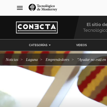
Pasar
navegación
menu
al
principal
contenido
principal
El sitio d
Tecnológic
Menu
CATEGORÍAS
VIDEOS
Comunidad
Noticias
Laguna
emprendedores
"Ayudar no está e