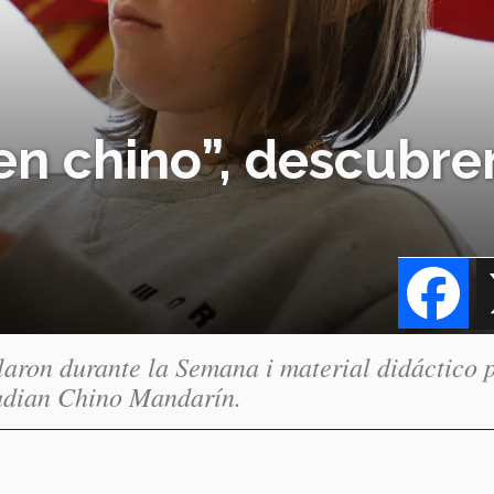
en chino”, descubre
Fa
aron durante la Semana i material didáctico 
tudian Chino Mandarín.