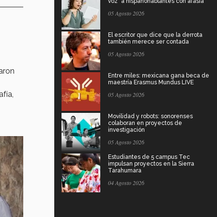
voz" a hispanohablantes con afasia
05 Agosto 2026
El escritor que dice que la derrota
también merece ser contada
05 Agosto 2026
zaron
Entre miles: mexicana gana beca de
maestría Erasmus Mundus LIVE
fía,
05 Agosto 2026
Movilidad y robots: sonorenses
colaboran en proyectos de
investigación
05 Agosto 2026
Estudiantes de 5 campus Tec
impulsan proyectos en la Sierra
Tarahumara
04 Agosto 2026