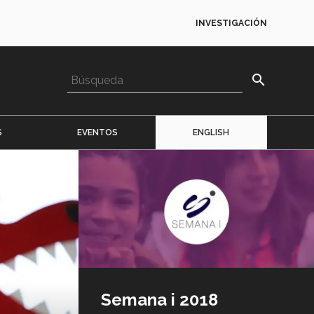
INVESTIGACIÓN
search
S
EVENTOS
ENGLISH
Imagen
o
logo
Semana i 2018