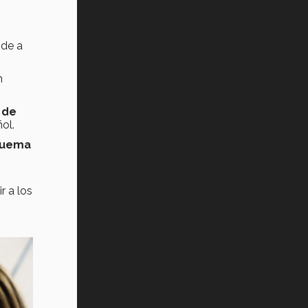
Vida Tec: Pasión, disciplina y
básquetbol, con Gael Adame
(video)
nde a
¿Cómo es el Modelo Educativo
Tec? (video)
n
Vida Tec: Feminismo e Inteligencia
 de
Artificial, Paola Ricaurte (video)
ol.
squema
r a los