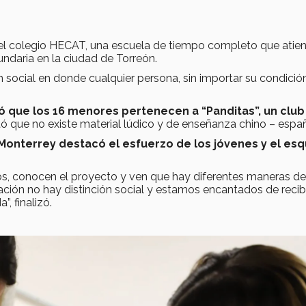
el colegio HECAT, una escuela de tiempo completo que atie
ndaria en la ciudad de Torreón.
n social en donde cualquier persona, sin importar su condició
có que los 16 menores pertenecen a “Panditas”, un club
ó que no existe material lúdico y de enseñanza chino – españ
 Monterrey destacó el esfuerzo de los jóvenes y el e
s, conocen el proyecto y ven que hay diferentes maneras de
cación no hay distinción social y estamos encantados de recibi
, finalizó.