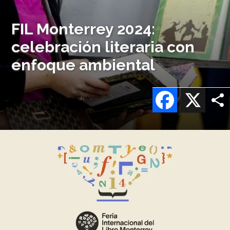
FIL Monterrey 2024:
celebración literaria con
enfoque ambiental
Facebook
X
Imagen
o
logo