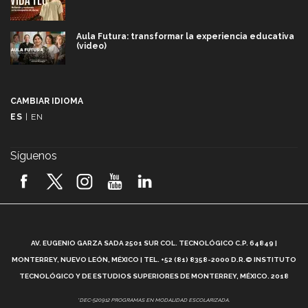
Aula Futura: transformar la experiencia educativa
(video)
Más que un festival cultural: así es la magia de
VIBRART 2026 (video)
CAMBIAR IDIOMA
ES
|
EN
Javier Guzmán: investigación con impacto social
(video)
Síguenos
¡México, en el top del mundial de robótica FIRST
2026! (video)
Vida Tec: Pasión, disciplina y básquetbol, con Gael
Adame (video)
A
AV. EUGENIO GARZA SADA 2501 SUR COL. TECNOLÓGICO C.P. 64849 |
L
¿Cómo es el Modelo Educativo Tec? (video)
MONTERREY, NUEVO LEÓN, MÉXICO | TEL. +52 (81) 8358-2000 D.R.© INSTITUTO
TECNOLÓGICO Y DE ESTUDIOS SUPERIORES DE MONTERREY, MÉXICO. 2018
Vida Tec: Feminismo e Inteligencia Artificial, Paola
*DEC-520912 PROGRAMAS EN MODALIDAD ESCOLARIZADA.