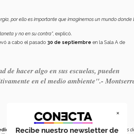
nergía, por ello es importante que imaginemos un mundo donde 
planeta y no en su contra”
, explicó.
llevó a cabo el pasado
30 de septiembre
en la Sala A de
d de hacer algo en sus escuelas, pueden
itivamente en el medio ambiente".- Montserr
×
Recibe nuestro newsletter de
 medio ambiente?
Con esta pregunta arrancó el panel
Voces d