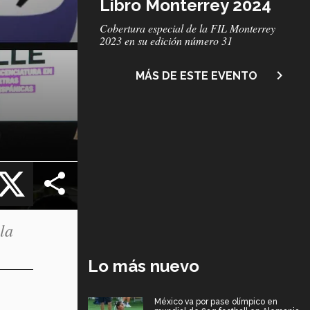
Libro Monterrey 2024
Subtítulo
Cobertura especial de la FIL Monterrey
2023 en su edición número 31
navigate_next
MÁS DE ESTE EVENTO
cebook
X
la
Lo más nuevo
México va por pase olímpico en