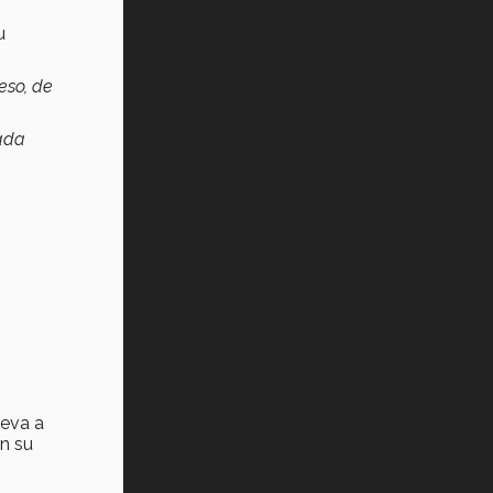
u
eso, de
mada
leva a
n su