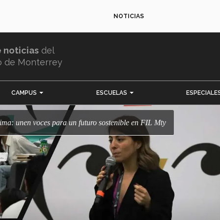
NOTICIAS
e noticias
del
o de Monterrey
CAMPUS
ESCUELAS
ESPECIALE
lima: unen voces para un futuro sostenible en FIL Mty