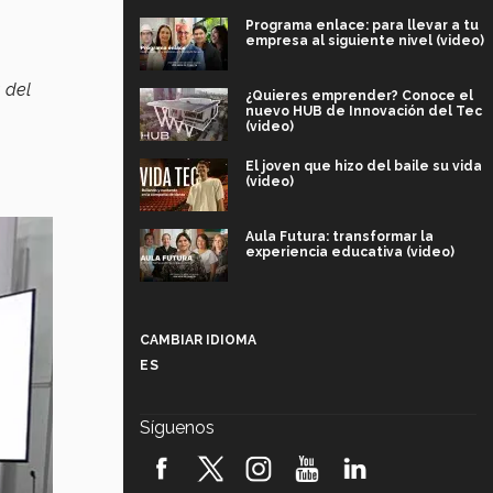
Programa enlace: para llevar a tu
empresa al siguiente nivel (video)
a del
¿Quieres emprender? Conoce el
nuevo HUB de Innovación del Tec
(video)
El joven que hizo del baile su vida
(video)
Aula Futura: transformar la
experiencia educativa (video)
Más que un festival cultural: así es
la magia de VIBRART 2026 (video)
CAMBIAR IDIOMA
ES
Javier Guzmán: investigación con
impacto social (video)
Síguenos
¡México, en el top del mundial de
robótica FIRST 2026! (video)