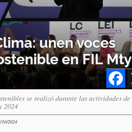
Clima: unen voces
ostenible en FIL Mty
Fa
tenibles se realizó durante las actividades de 
ey 2024
2/10/2024