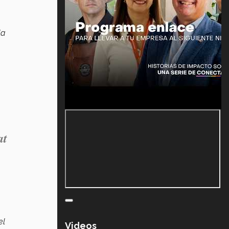
la
at
el
Videos