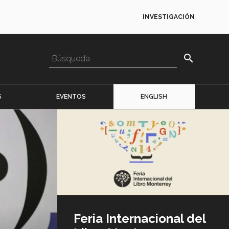
INVESTIGACIÓN
search
S
EVENTOS
ENGLISH
Imagen
o
logo
Feria Internacional del