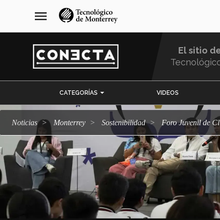
Pasar
navegación
menu
al
principal
contenido
principal
El sitio d
Tecnológic
Menu
CATEGORÍAS
VIDEOS
Comunidad
Noticias
Monterrey
sostenibilidad
Foro Juvenil de C