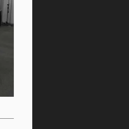
Vida Tec: Pasión, disciplina y
básquetbol, con Gael Adame
(video)
¿Cómo es el Modelo Educativo
Tec? (video)
Vida Tec: Feminismo e Inteligencia
Artificial, Paola Ricaurte (video)