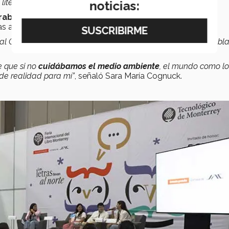
literario
.
noticias:
abel Alí, Ricardo Pineda y Mariana Casillas,
quienes
as ambientales.
 al Centro de la Tierra, de Julio Verne, que en el trasfondo habl
e que si no
cuidábamos el medio ambiente
, el mundo como lo
 de realidad para mí”
, señaló Sara María Cognuck.