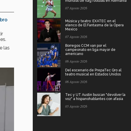
mundial de flag football en Alemania
07 Agosto 2026
ibro
Música y teatro: EXATEC en el
elenco de El Fantasma de la Ópera
Mexico
ir
07 Agosto 2026
es.
Borregos CCM van por el
e las
campeonato en liga mayor de
americano
06 Agosto 2026
Del escenario de PrepaTec Qro al
teatro musical en Estados Unidos
06 Agosto 2026
Tec y UT Austin buscan "devolver la
voz" a hispanohablantes con afasia
05 Agosto 2026