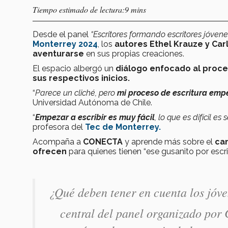
Tiempo estimado de lectura:9 mins
Desde el panel
“Escritores formando escritores jóvene
Monterrey 2024
, los
autores Ethel Krauze y Car
aventurarse
en sus propias creaciones.
E
l espacio albergó un
diálogo enfocado al proce
sus respectivos inicios.
“
Parece un cliché, pero
mi proceso de escritura empe
Universidad Autónoma de Chile.
“
Empezar a escribir es muy fácil
, lo que es difícil e
profesora del
Tec de Monterrey.
Acompaña a
CONECTA
y aprende más sobre el
ca
ofrecen
para quienes tienen “ese gusanito por escrib
¿Qué deben tener en cuenta los jóve
central del panel organizado p