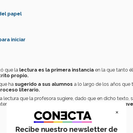
del papel
ara iniciar
có que la
lectura es la primera instancia
en la que tanto 
rito propio.
que ha
sugerido a sus alumnos
a lo largo de los años que 
oceso literario.
la lectura que la profesora sugiere, dado que en dicho texto, 
 intercambió con un
joven de 19 años interesado en conve
×
Recibe nuestro newsletter de