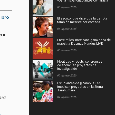
voz" a hispanohablantes con afasia
05 Agosto 2026
Libro
El escritor que dice que la derrota
también merece ser contada
05 Agosto 2026
bre
Entre miles: mexicana gana beca de
maestría Erasmus Mundus LIVE
a
05 Agosto 2026
Movilidad y robots: sonorenses
colaboran en proyectos de
investigación
e
05 Agosto 2026
Estudiantes de 5 campus Tec
impulsan proyectos en la Sierra
Tarahumara
ema
04 Agosto 2026