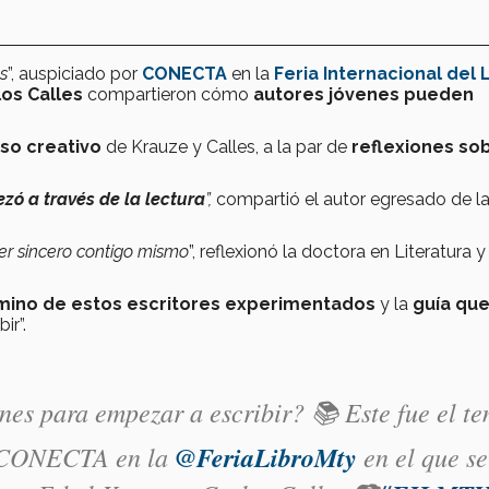
s
”, auspiciado por
CONECTA
en la
Feria Internacional del 
los Calles
compartieron cómo
autores jóvenes pueden
so creativo
de Krauze y Calles, a la par de
reflexiones so
zó a través de la lectura
”,
compartió el autor egresado de l
s ser sincero contigo mismo
”, reflexionó la doctora en Literatura y
mino de estos escritores experimentados
y la
guía qu
ir”.
nes para empezar a escribir? 📚 Este fue el t
or CONECTA en la
@FeriaLibroMty
en el que se