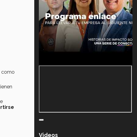
él como
tienen
se
rtirse
Videos