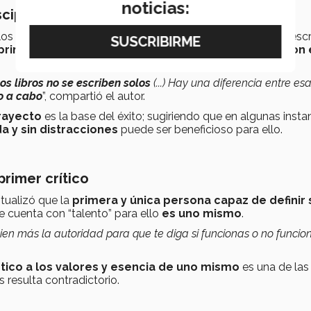
noticias:
sciplina
los autores tuvieron en sus respectivas trayectorias en la escr
primera motivación de iniciar puede verse diluida con 
los libros no se escriben solos
(...) Hay una diferencia entre es
lo a cabo
”, compartió el autor.
trayecto
es la base del éxito; sugiriendo que en algunas insta
a y sin distracciones
puede ser beneficioso para ello.
primer crítico
tualizó que la
primera y única persona capaz de definir 
se cuenta con “talento” para ello
es uno mismo
.
uien más la autoridad para que te diga si funcionas o no funcio
ico a los valores y esencia de uno mismo
es una de las
s resulta contradictorio.