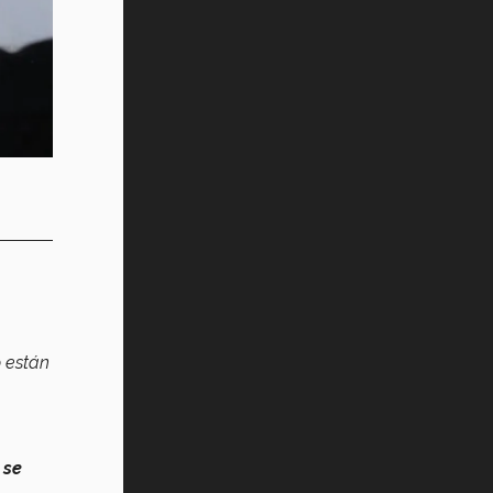
o están
 se