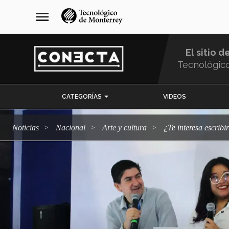
Pasar
navegación
menu
al
principal
contenido
principal
El sitio d
Tecnológic
Menu
CATEGORÍAS
VIDEOS
Comunidad
Noticias
Nacional
arte y cultura
¿Te interesa escri