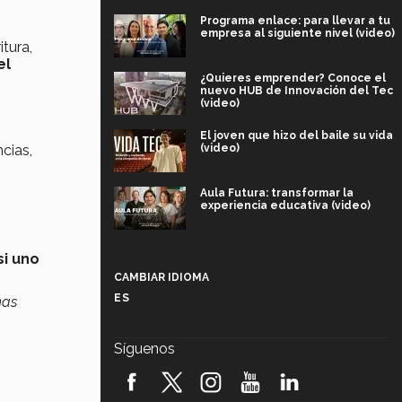
Programa enlace: para llevar a tu
empresa al siguiente nivel (video)
itura,
el
¿Quieres emprender? Conoce el
nuevo HUB de Innovación del Tec
(video)
a
El joven que hizo del baile su vida
(video)
ncias,
Aula Futura: transformar la
experiencia educativa (video)
Más que un festival cultural: así es
si uno
la magia de VIBRART 2026 (video)
CAMBIAR IDIOMA
ES
nas
Javier Guzmán: investigación con
impacto social (video)
Síguenos
¡México, en el top del mundial de
robótica FIRST 2026! (video)