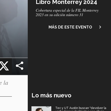
Libro Monterrey 2024
Subtítulo
Cobertura especial de la FIL Monterrey
2023 en su edición número 31
navigate_next
MÁS DE ESTE EVENTO
cebook
X
e la
Lo más nuevo
Tec y UT Austin buscan "devolver la