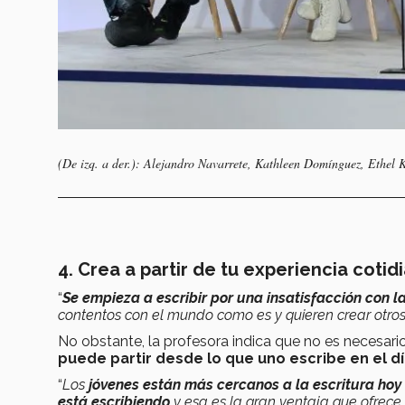
(De izq. a der.): Alejandro Navarrete, Kathleen Domínguez, Ethel K
4. Crea a partir de tu experiencia cotid
“
Se empieza a escribir por una insatisfacción con la
contentos con el mundo como es y quieren crear otr
No obstante, la profesora indica que no es necesar
puede partir desde lo que uno escribe en el día
“
Los
jóvenes están más cercanos a la escritura hoy
está escribiendo
y esa es la gran ventaja que ofrece