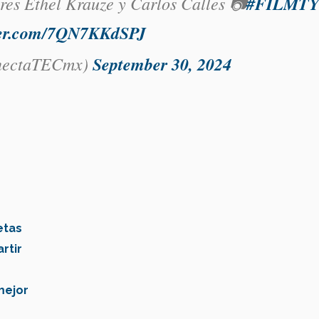
ores Ethel Krauze y Carlos Calles 📷
#FILMT
tter.com/7QN7KKdSPJ
ectaTECmx)
September 30, 2024
etas
rtir
mejor