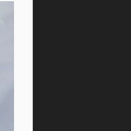
Vida Tec: Pasión, disciplina y
básquetbol, con Gael Adame
(video)
¿Cómo es el Modelo Educativo
Tec? (video)
Vida Tec: Feminismo e Inteligencia
Artificial, Paola Ricaurte (video)