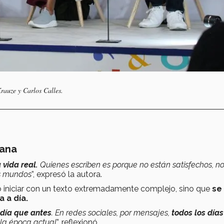
rauze y Carlos Calles.
iana
 vida real.
Quienes escriben es porque no están satisfechos, n
os mundos
”, expresó la autora.
io iniciar con un texto extremadamente complejo, sino que
se
 a día.
 día que antes
. En redes sociales, por mensajes,
todos los días
 la época actual
”, reflexionó.