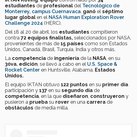
estudiantes
de
profesional
del
Tecnológico de
Monterrey, campus Cuernavaca
,
ganó
el
séptimo
lugar global
en el
NASA Human Exploration Rover
Challenge 2024
(HERC).
Del 18 al 20 de abril, los
estudiantes
compitieron
contra
72 equipos
finalistas,
seleccionados por NASA,
provenientes de más de
15 países
como son Estados
Unidos, Canadá, Brasil, Turquía, India y otros más.
La
competencia
de
ingeniería
de la
NASA
, en su
30va. edición
, se llevó a cabo en el
U.S. Space &
Rocket Center
en Huntsville, Alabama,
Estados
Unidos.
El equipo IKTAN obtuvo
122 puntos
en su
primer día
participación y
137
en su
segundo día
de
competencia
, en la que
diseñaron
,
construyeron
y
pusieron a
prueba
su
rover
en una
carrera
de
obstáculos
de media milla.