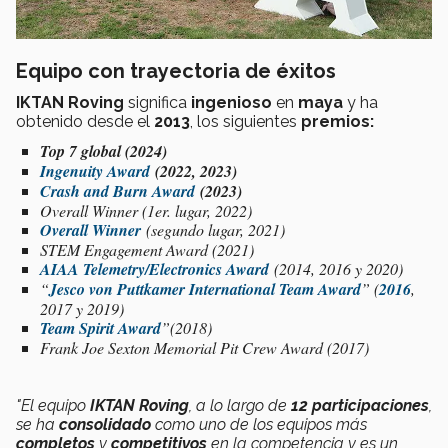
Equipo con trayectoria de éxitos
IKTAN Roving
significa
ingenioso
en
maya
y ha
obtenido desde el
2013
, los siguientes
premios:
Top 7 global (2024)
Ingenuity Award
(2022, 2023)
Crash and Burn Award
(2023)
Overall Winner (1er. lugar, 2022)
Overall Winner
(segundo lugar, 2021)
STEM Engagement Award (2021)
AIAA Telemetry/Electronics Award
(2014, 2016 y 2020)
“
Jesco von Puttkamer International Team Award
” (
2016
,
2017 y 2019)
Team Spirit Award
”(2018)
Frank Joe Sexton Memorial Pit Crew Award (2017)
"El equipo
IKTAN Roving
, a lo largo de
12 participaciones
,
se ha
consolidado
como uno de los equipos más
completos
y
competitivos
en la competencia y es un