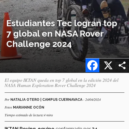
Estudiantes Tec logran top
7 global en NASA Rover
Challenge 2024
Facebook
X
El equipo IKTAN queda en top 7 global en la edición 2024 del
NASA Human Exploration Rover Challenge 2024
Por
- 24/04/2024
NATALIA OTERO | CAMPUS CUERNAVACA
Fotos
MARIANNE OCÓN
Tiempo estimado de lectura:4 mins
IKTAN Roving
,
equipo
conformado por
34