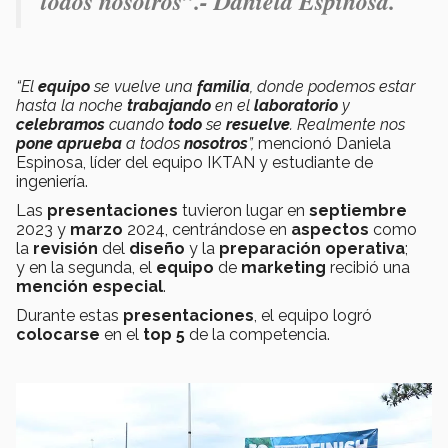
todos nosotros”.- Daniela Espinosa.
“El
equipo
se vuelve una
familia
, donde podemos estar
hasta la noche
trabajando
en el
laboratorio
y
celebramos
cuando
todo
se
resuelve
. Realmente nos
pone aprueba
a todos
nosotros
”,
mencionó Daniela
Espinosa, líder del equipo IKTAN y estudiante de
ingeniería.
Las
presentaciones
tuvieron lugar en
septiembre
2023 y
marzo
2024, centrándose en
aspectos
como
la
revisión
del
diseño
y la
preparación
operativa
;
y en la segunda, el
equipo
de
marketing
recibió una
mención especial
.
Durante estas
presentaciones
, el equipo logró
colocarse
en el
top 5
de la competencia.