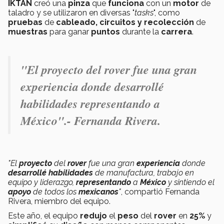
IKTAN
creó una
pinza
que
funciona
con un
motor
de
taladro y se utilizaron en diversas "
tasks
", como
pruebas
de
cableado, circuitos y recolección
de
muestras
para ganar
puntos
durante la
carrera
.
"El proyecto del rover fue una gran
experiencia donde desarrollé
habilidades representando a
México".- Fernanda Rivera.
"El
proyecto
del
rover
fue una gran
experiencia
donde
desarrollé
habilidades
de manufactura, trabajo en
equipo y liderazgo,
representando
a
México
y sintiendo el
apoyo
de todos los
mexicanos
"
, compartió Fernanda
Rivera, miembro del equipo.
Este año, el equipo
redujo
el
peso
del
rover
en
25%
y