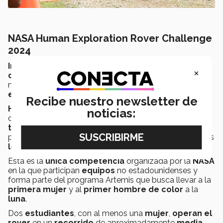
NASA Human Exploration Rover Challenge
2024
Inspirado
por las
misiones
Apolo y Artemis
, el
×
desafío
de la
NASA
atrae a
estudiantes
de todo el
mundo cada año para
diseñar rovers
capaces de
exploración
espacial
humana.
Recibe nuestro newsletter de
HERC
busca que
equipos
estudiantiles
que
noticias:
desarrollen
rovers
para
terrenos desafiantes
y
tareas
de misión. La competencia incluye
recorridos
por
terrenos
simulados
como
asteroides
y antiguos
lechos
de
arroyos
.
Esta es la
única
competencia
organizada por la
NASA
en la que participan
equipos
no estadounidenses y
forma parte del programa Artemis que busca llevar a la
primera mujer
y al
primer hombre de color
a la
luna
.
Dos
estudiantes
, con al menos una
mujer
,
operan el
rover
en un
recorrido
de aproximadamente
media