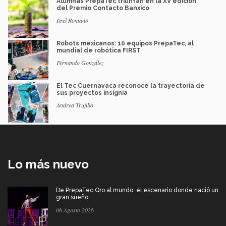
Alumnas PrepaTec triunfan en la XV edición
del Premio Contacto Banxico
Itzel Romano
Robots mexicanos: 10 equipos PrepaTec, al
mundial de robótica FIRST
Fernando González
El Tec Cuernavaca reconoce la trayectoria de
sus proyectos insignia
Andrea Trujillo
Lo más nuevo
De PrepaTec Qro al mundo: el escenario donde nació un
gran sueño
06 Agosto 2026