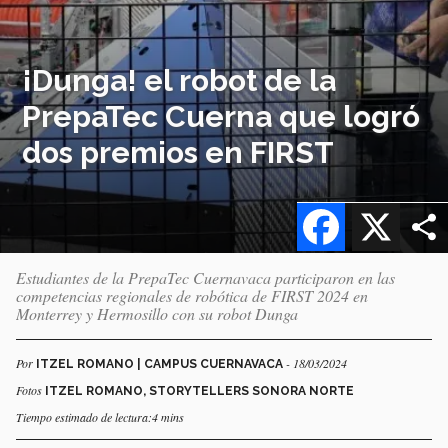
¡Dunga! el robot de la
PrepaTec Cuerna que logró
dos premios en FIRST
Facebook
X
Estudiantes de la PrepaTec Cuernavaca participaron en las
competencias regionales de robótica de FIRST 2024 en
Monterrey y Hermosillo con su robot Dunga
Por
- 18/03/2024
ITZEL ROMANO | CAMPUS CUERNAVACA
Fotos
ITZEL ROMANO, STORYTELLERS SONORA NORTE
Tiempo estimado de lectura:4 mins