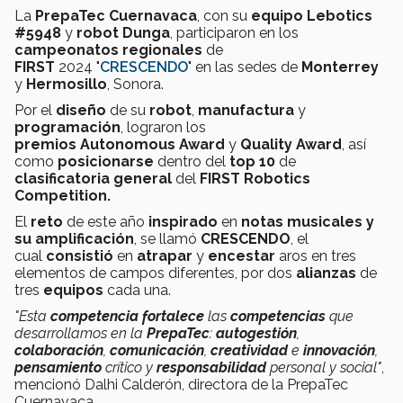
La
PrepaTec Cuernavaca
, con su
equipo
Lebotics
#5948
y
robot Dunga
, participaron en los
campeonatos
regionales
de
FIRST
2024 "
CRESCENDO
" en las sedes de
Monterrey
y
Hermosillo
, Sonora.
Por el
diseño
de su
robot
,
manufactura
y
programación
, lograron los
premios Autonomous Award
y
Quality Award
, así
como
posicionarse
dentro del
top 10
de
clasificatoria general
del
FIRST Robotics
Competition.
El
reto
de este año
inspirado
en
notas musicales y
su amplificación
, se llamó
CRESCENDO
, el
cual
consistió
en
atrapar
y
encestar
aros en tres
elementos de campos diferentes, por dos
alianzas
de
tres
equipos
cada una.
"Esta
competencia
fortalece
las
competencias
que
desarrollamos en la
PrepaTec
:
autogestión
,
colaboración
,
comunicación
,
creatividad
e
innovación
,
pensamiento
crítico y
responsabilidad
personal y social"
,
mencionó Dalhi Calderón, directora de la PrepaTec
Cuernavaca.