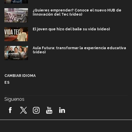
¿Quieres emprender? Conoce el nuevo HUB de
Innovación del Tec (video)
El joven que hizo del baile su vida (video)
Aula Futura: transformar la experiencia educativa
(video)
Más que un festival cultural: así es la magia de
VIBRART 2026 (video)
CAMBIAR IDIOMA
ES
Javier Guzmán: investigación con impacto social
(video)
Síguenos
¡México, en el top del mundial de robótica FIRST
2026! (video)
Vida Tec: Pasión, disciplina y básquetbol, con Gael
Adame (video)