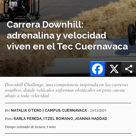
Carrera Downhill:
adrenalina y velocidad
viven en el Tec Cuernavaca
Facebook
X
Downhill Challenge, una competencia inspirada en las carreras
soapbox, donde vehículos enfrentan obstáculos en pista cuesta
abajo a toda velocidad
Por
- 23/11/2023
NATALIA OTERO | CAMPUS CUERNAVACA
Fotos
KARLA PEREDA, ITZEL ROMANO, JOANNA HADDAD
Tiempo estimado de lectura:3 mins