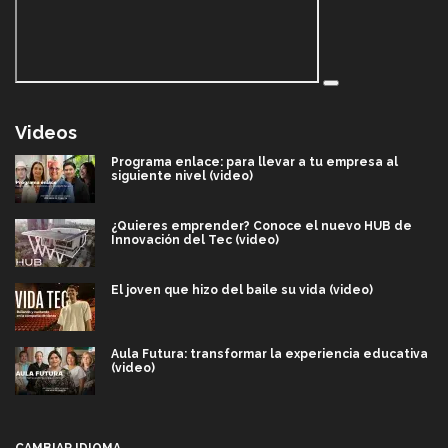
Videos
Programa enlace: para llevar a tu empresa al
siguiente nivel (video)
¿Quieres emprender? Conoce el nuevo HUB de
Innovación del Tec (video)
El joven que hizo del baile su vida (video)
Aula Futura: transformar la experiencia educativa
(video)
Más que un festival cultural: así es la magia de
VIBRART 2026 (video)
CAMBIAR IDIOMA