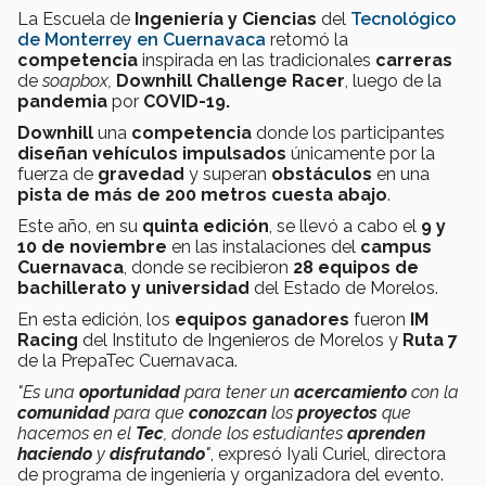
La Escuela de
Ingeniería y Ciencias
del
Tecnológico
de Monterrey en Cuernavaca
retomó la
competencia
inspirada en las tradicionales
carreras
de
soapbox,
Downhill Challenge Racer
, luego de la
pandemia
por
COVID-19.
Downhill
una
competencia
donde los participantes
diseñan vehículos
impulsados
únicamente por la
fuerza de
gravedad
y superan
obstáculos
en una
pista de más de 200 metros cuesta abajo
.
Este año, en su
quinta edición
, se llevó a cabo el
9 y
10 de noviembre
en las instalaciones del
campus
Cuernavaca
, donde se recibieron
28 equipos de
bachillerato y universidad
del Estado de Morelos.
En esta edición, los
equipos ganadores
fueron
IM
Racing
del Instituto de Ingenieros de Morelos y
Ruta 7
de la PrepaTec Cuernavaca.
"Es una
oportunidad
para tener un
acercamiento
con la
comunidad
para que
conozcan
los
proyectos
que
hacemos en el
Tec
, donde los estudiantes
aprenden
haciendo
y
disfrutando
"
, expresó Iyali Curiel, directora
de programa de ingeniería y organizadora del evento.