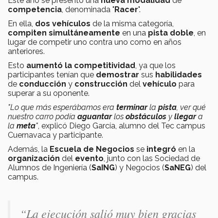
Este año se presentó una
nueva
modalidad
de
competencia
, denominada "
Racer
".
En ella,
dos vehículos
de la misma categoría,
compiten simultáneamente
en una
pista doble
, en
lugar de competir uno contra uno como en años
anteriores.
Esto
aumentó la competitividad
, ya que los
participantes tenían que
demostrar
sus
habilidades
de
conducción
y
construcción
del
vehículo
para
superar a su oponente.
"Lo que más esperábamos era
terminar
la
pista
, ver qué
nuestro carro podía
aguantar
los
obstáculos
y
llegar
a
la
meta
"
, explicó Diego García, alumno del Tec campus
Cuernavaca y participante.
Además, la
Escuela de Negocios
se
integró
en la
organización
del
evento
, junto con las Sociedad de
Alumnos de Ingeniería (
SaING
) y Negocios (
SaNEG
) del
campus.
“La ejecución salió muy bien gracias