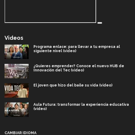
Videos
Programa enlace: para llevar a tu empresa al
siguiente nivel (video)
¿Quieres emprender? Conoce el nuevo HUB de
Innovación del Tec (video)
El joven que hizo del baile su vida (video)
Aula Futura: transformar la experiencia educativa
(video)
Más que un festival cultural: así es la magia de
VIBRART 2026 (video)
CAMBIAR IDIOMA