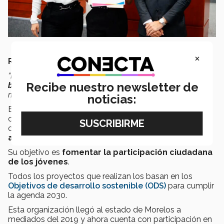
×
Red mundial de jóvenes políticos
“Nos interesa
movilizar a los ciudadanos para cerrar la
Recibe nuestro newsletter de
brecha
entre el
mundo que tenemos
y el mundo que la
mayoría sueña”
comenta Vianey.
noticias:
Es una
red internacional
cuya naturaleza es de
carácter
no lucrativo, con política no partidista
,
cuya
proyección es social
y de cuestiones
académicas
.
Su objetivo es
fomentar la participación ciudadana
de los jóvenes
.
Todos los proyectos que realizan los basan en los
Objetivos de desarrollo sostenible (ODS)
para cumplir
la agenda 2030.
Esta organización llegó al estado de Morelos a
mediados del 2019 y ahora cuenta con participación en