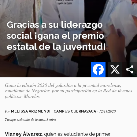
Gracias a su liderazgo
social ¡gana el premio
estatal de la juventud!
Facebook
X
Gana la edición 2020 del galardón a la juventud morelense,
estudiante de Negocios, por su participación en la Red de jóvenes
políticos- Morelos
Por
- 12/11/2020
MELISSA ARIZMENDI | CAMPUS CUERNAVACA
Tiempo estimado de lectura:3 mins
Vianey Álvarez
, quien es estudiante de primer