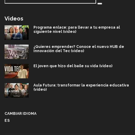
Videos
Programa enlace: para llevar a tu empresa al
siguiente nivel (video)
¿Quieres emprender? Conoce el nuevo HUB de
Innovación del Tec (video)
El joven que hizo del baile su vida (video)
Aula Futura: transformar la experiencia educativa
(video)
Más que un festival cultural: así es la magia de
VIBRART 2026 (video)
CAMBIAR IDIOMA
ES
Javier Guzmán: investigación con impacto social
(video)