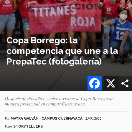
Copa Borrego: la
competencia que une a la
PrepaTec (fotogalería)
Facebook
X
Después de dos años, vuelve a vivirse la Copa Borrego de
manera presencial en campus Cuernavaca
Por
- 23/04/2022
MAYRA GALVÁN | CAMPUS CUERNAVACA
Fotos
STORYTELLERS