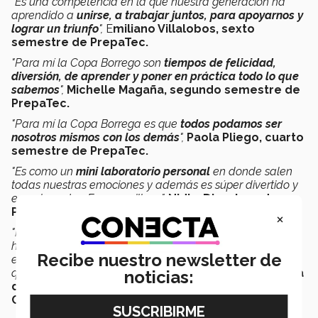
"Es una competencia en la que nuestra generación ha
aprendido a
unirse, a trabajar juntos, para apoyarnos y
lograr un triunfo
",
E
miliano Villalobos, sexto
semestre de PrepaTec.
"Para mí la Copa Borrego son
tiempos de felicidad,
diversión, de aprender y poner en práctica todo lo que
sabemos
",
Michelle Magaña, segundo semestre de
PrepaTec.
"Para mí la Copa Borrega es que
todos podamos ser
nosotros mismos con los demás
",
Paola Pliego, cuarto
semestre de PrepaTec.
"Es como un
mini laboratorio personal
en donde salen
todas nuestras emociones y además es súper divertido y
emocionante... Es maravillosa",
Nidia, Directora de
Programa de Bicultural de campus Cuernavaca.
×
"Ha sido una
experiencia de unión y de apoyo
. Ha
habido mucha emoción y las 3 generaciones han puesto
Recibe nuestro newsletter de
en práctica las competencias formativas que queremos
que desarrollen en su prepa",
Karen Wagner, Directora
noticias:
de Programa de Multicultural de campus
Cuernavaca.