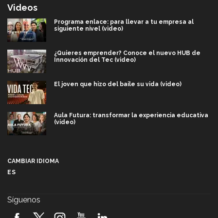
Videos
Programa enlace: para llevar a tu empresa al
siguiente nivel (video)
¿Quieres emprender? Conoce el nuevo HUB de
Innovación del Tec (video)
El joven que hizo del baile su vida (video)
Aula Futura: transformar la experiencia educativa
(video)
Más que un festival cultural: así es la magia de
VIBRART 2026 (video)
CAMBIAR IDIOMA
ES
Javier Guzmán: investigación con impacto social
(video)
Síguenos
¡México, en el top del mundial de robótica FIRST
2026! (video)