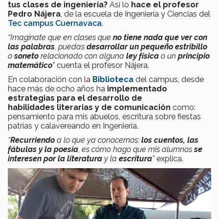
tus clases de ingeniería?
Así lo
hace el profesor
Pedro Nájera
, de la escuela de Ingeniería y Ciencias del
Tec campus Cuernavaca
.
“Imagínate que en clases que
no tiene nada que ver con
las palabras
, puedas
desarrollar un pequeño estribillo
o
soneto
relacionado con alguna
ley física
o un
principio
matemático
"
cuenta el profesor Nájera.
En colaboración con la
Biblioteca
del campus, desde
hace más de ocho años ha
implementado
estrategias para el desarrollo de
habilidades literarias y de comunicación
como:
pensamiento para mis abuelos, escritura sobre fiestas
patrias y calavereando en Ingeniería.
“
Recurriendo
a lo que ya conocemos:
los cuentos, las
fábulas y la poesía
, es cómo hago que mis alumnos
se
interesen por la literatura
y la
escritura
”
explica.