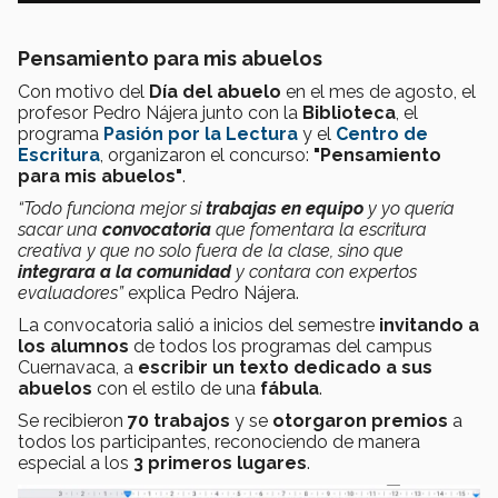
Pensamiento para mis abuelos
Con motivo del
Día del abuelo
en el mes de agosto, el
profesor Pedro Nájera junto con la
Biblioteca
, el
programa
Pasión por la Lectura
y el
Centro de
Escritura
, organizaron el concurso:
"Pensamiento
para mis abuelos"
.
“Todo funciona mejor si
trabajas en equipo
y yo quería
sacar una
convocatoria
que fomentara la escritura
creativa y que no solo fuera de la clase, sino que
integrara a la comunidad
y contara con expertos
evaluadores”
explica Pedro Nájera.
La convocatoria salió a inicios del semestre
invitando a
los alumnos
de todos los programas del campus
Cuernavaca, a
escribir un texto dedicado a sus
abuelos
con el estilo de una
fábula
.
Se recibieron
70 trabajos
y se
otorgaron premios
a
todos los participantes, reconociendo de manera
especial a los
3 primeros lugares
.