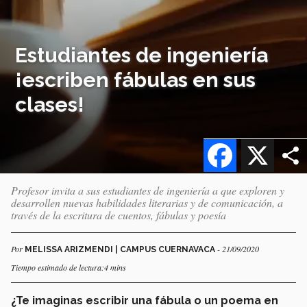
Estudiantes de ingeniería
¡escriben fábulas en sus
clases!
Facebook
X
Profesor invita a sus estudiantes de ingeniería a que exploren y
desarrollen nuevas habilidades literarias y de comunicación, a
través de la escritura de cuentos, fábulas y poesía
Por
- 21/09/2020
MELISSA ARIZMENDI | CAMPUS CUERNAVACA
Tiempo estimado de lectura:4 mins
¿Te imaginas escribir una fábula o un poema en