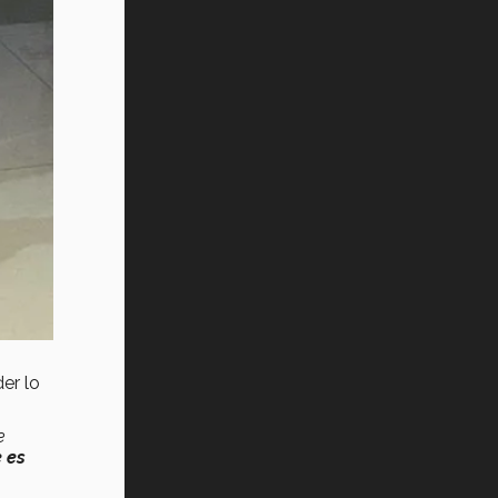
er lo
e
 es