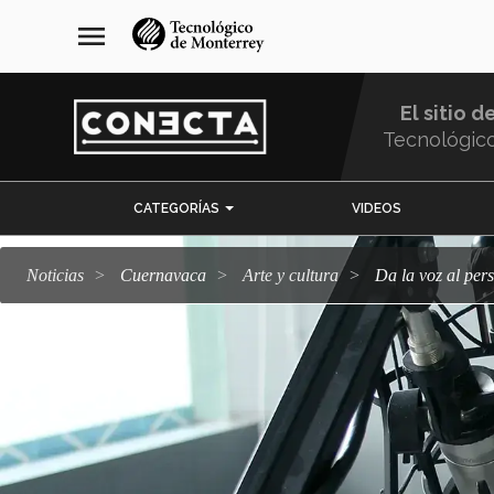
Pasar
navegación
menu
al
principal
contenido
principal
El sitio d
Tecnológic
Menu
CATEGORÍAS
VIDEOS
Comunidad
Noticias
Cuernavaca
arte y cultura
Da la voz al pe