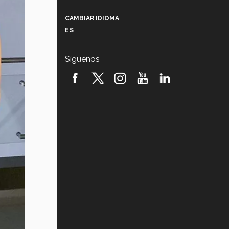
Más que un festival cultural: así es
la magia de VIBRART 2026 (video)
CAMBIAR IDIOMA
ES
Javier Guzmán: investigación con
impacto social (video)
Síguenos
¡México, en el top del mundial de
robótica FIRST 2026! (video)
Vida Tec: Pasión, disciplina y
básquetbol, con Gael Adame
(video)
¿Cómo es el Modelo Educativo
Tec? (video)
Vida Tec: Feminismo e Inteligencia
Artificial, Paola Ricaurte (video)