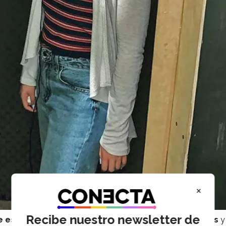
×
Recibe nuestro newsletter de
e estrena este viernes 13 de septiembre
en
Cinépolis
y