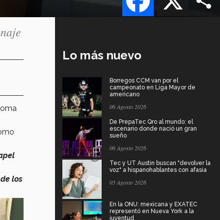
onaje
Lo más nuevo
Borregos CCM van por el
campeonato en Liga Mayor de
americano
06 Agosto 2026
dioma
De PrepaTec Qro al mundo: el
escenario donde nació un gran
como
sueño
06 Agosto 2026
apel
Tec y UT Austin buscan "devolver la
voz" a hispanohablantes con afasia
de los
05 Agosto 2026
En la ONU: mexicana y EXATEC
representó en Nueva York a la
juventud