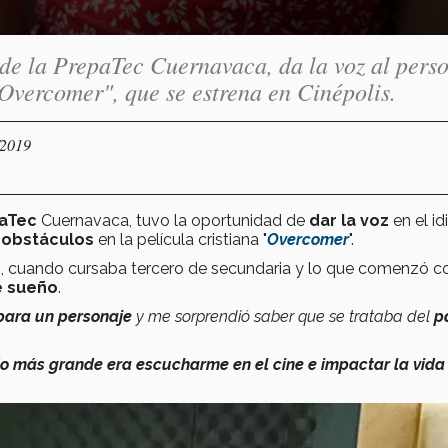
de la PrepaTec Cuernavaca, da la voz al pers
"Overcomer", que se estrena en Cinépolis.
/2019
aTec
Cuernavaca, tuvo la oportunidad de
dar la voz
en el i
 obstáculos
en la película cristiana "
Overcomer
".
s
, cuando cursaba tercero de secundaria y lo que comenzó 
e sueño
.
 para un personaje
y me sorprendió saber que se trataba del
p
o más grande era escucharme en el cine e impactar la vida 