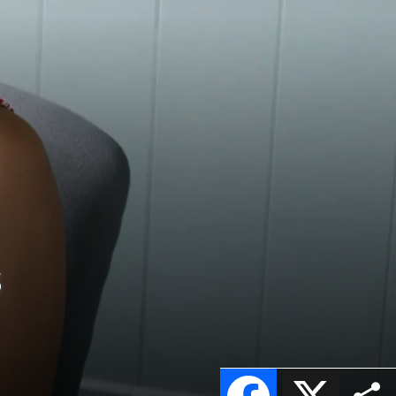
s
Facebook
X