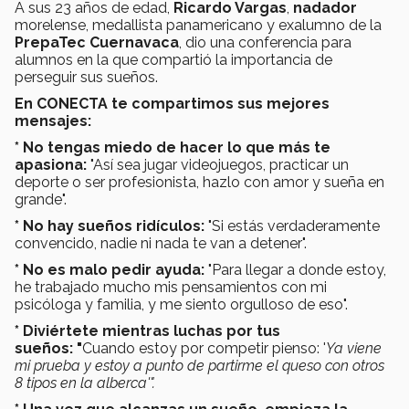
A sus 23 años de edad,
Ricardo Vargas
,
nadador
morelense, medallista panamericano y exalumno de la
PrepaTec Cuernavaca
, dio una conferencia para
alumnos en la que compartió la importancia de
perseguir sus sueños.
En CONECTA te compartimos sus mejores
mensajes:
* No tengas miedo de hacer lo que más te
apasiona:
"Así sea jugar videojuegos, practicar un
deporte o ser profesionista, hazlo con amor y sueña en
grande".
* No hay sueños ridículos:
"Si estás verdaderamente
convencido, nadie ni nada te van a detener".
* No es malo pedir ayuda:
"Para llegar a donde estoy,
he trabajado mucho mis pensamientos con mi
psicóloga y familia, y me siento orgulloso de eso".
* Diviértete mientras luchas por tus
sueños: "
Cuando estoy por competir pienso: '
Ya viene
mi prueba y estoy a punto de partirme el queso con otros
8 tipos en la alberca'".