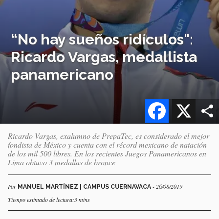
“No hay sueños ridículos":
Ricardo Vargas, medallista
panamericano
Facebook
X
Ricardo Vargas, exalumno de PrepaTec, es considerado el mejor
fondista de México y cuenta con el récord mexicano de natación
de los mil 500 libres. En los recientes Juegos Panamericanos en
Lima obtuvo 3 medallas de bronce
Por
- 26/08/2019
MANUEL MARTÍNEZ | CAMPUS CUERNAVACA
Tiempo estimado de lectura:3 mins