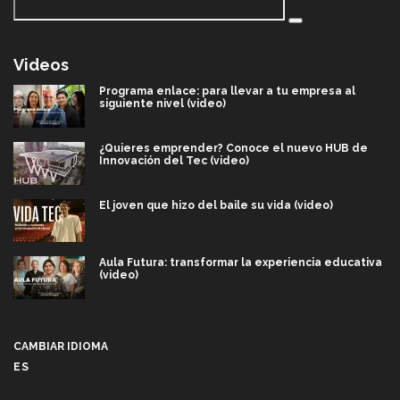
Videos
Programa enlace: para llevar a tu empresa al
siguiente nivel (video)
¿Quieres emprender? Conoce el nuevo HUB de
Innovación del Tec (video)
El joven que hizo del baile su vida (video)
Aula Futura: transformar la experiencia educativa
(video)
Más que un festival cultural: así es la magia de
VIBRART 2026 (video)
CAMBIAR IDIOMA
ES
Javier Guzmán: investigación con impacto social
(video)