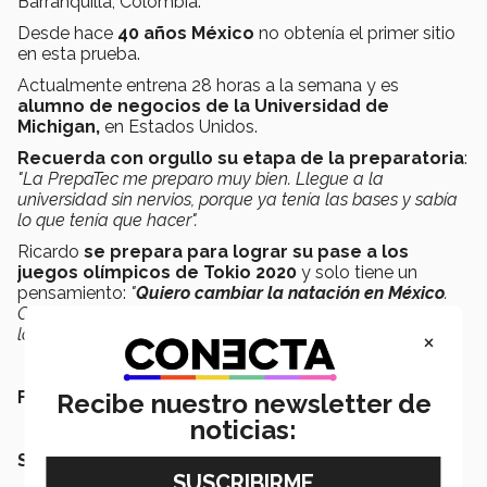
Barranquilla, Colombia.
Desde hace
40 años México
no obtenía el primer sitio
en esta prueba.
Actualmente entrena 28 horas a la semana y es
alumno de negocios de la Universidad de
Michigan,
en Estados Unidos.
Recuerda con orgullo su etapa de la preparatoria
:
"La PrepaTec
me preparo muy bien. Llegue a la
universidad sin nervios, porque ya tenía las bases y sabía
lo que tenía que hacer".
Ricardo
se prepara para lograr su pase a los
juegos olímpicos de Tokio 2020
y solo tiene un
pensamiento:
"
Quiero cambiar la natación en México
.
Quiero que se escuche, que la vean y principalmente que
la gente lo practique"
.
×
Fotos: AFP y Tec de Monterrey.
Recibe nuestro newsletter de
noticias:
SEGURO QUERRÁS LEER TAMBIÉN: