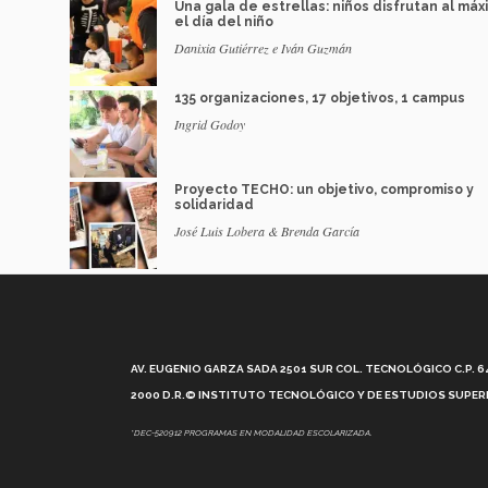
Una gala de estrellas: niños disfrutan al máx
el día del niño
Danixia Gutiérrez e Iván Guzmán
135 organizaciones, 17 objetivos, 1 campus
Ingrid Godoy
Proyecto TECHO: un objetivo, compromiso y
solidaridad
José Luis Lobera & Brenda García
AV. EUGENIO GARZA SADA 2501 SUR COL. TECNOLÓGICO C.P. 648
2000 D.R.© INSTITUTO TECNOLÓGICO Y DE ESTUDIOS SUPERI
*DEC-520912 PROGRAMAS EN MODALIDAD ESCOLARIZADA.