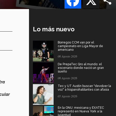
Lo más nuevo
Borregos CCM van por el
campeonato en Liga Mayor de
americano
06 Agosto 2026
De PrepaTec Qro al mundo: el
escenario donde nació un gran
sueño
06 Agosto 2026
tra
Tec y UT Austin buscan "devolver la
voz" a hispanohablantes con afasia
icular
05 Agosto 2026
En la ONU: mexicana y EXATEC
representó en Nueva York a la
juventud