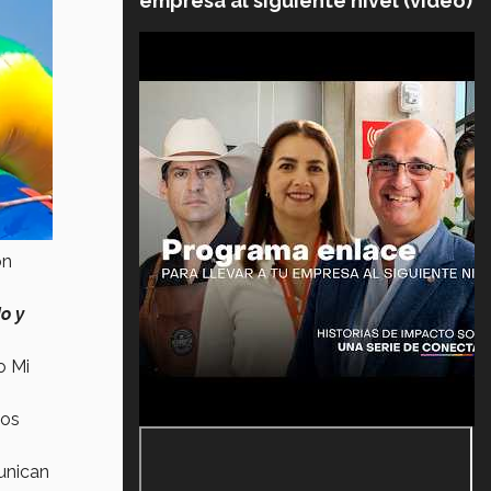
empresa al siguiente nivel (video)
on
o y
o Mi
los
unican