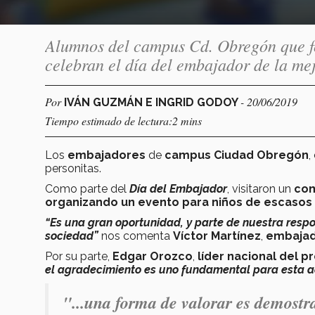
Alumnos del campus Cd. Obregón que f
celebran el día del embajador de la me
Por
- 20/06/2019
IVÁN GUZMÁN E INGRID GODOY
Tiempo estimado de lectura:2 mins
Los
embajadores
de
campus Ciudad Obregón
,
personitas.
Como parte del
Día del Embajador
, visitaron un
com
organizando un evento para niños de escasos 
“Es una gran oportunidad, y parte de nuestra respo
sociedad”
nos comenta
Víctor Martínez
,
embajad
Por su parte,
Edgar Orozco
,
líder nacional del 
el agradecimiento es uno fundamental para esta ac
"...una forma de valorar es demost