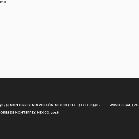
imo
Aviso
Legal
49 | MONTERREY, NUEVO LEÓN, MÉXICO | TEL. +52 (81) 8358-
AVISO LEGAL
PO
ORES DE MONTERREY, MÉXICO. 2018