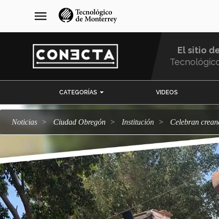
Pasar
navegación
menu
al
principal
contenido
principal
El sitio d
Tecnológic
Menu
CATEGORÍAS
VIDEOS
Comunidad
Noticias
Ciudad Obregón
Institución
Celebran crea