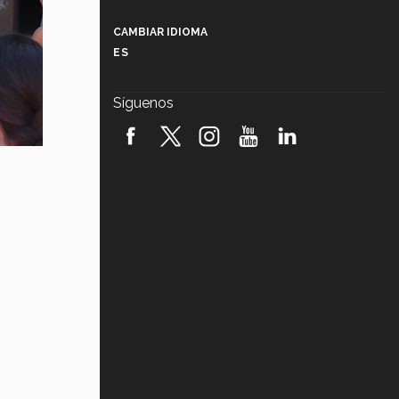
Más que un festival cultural: así es
la magia de VIBRART 2026 (video)
CAMBIAR IDIOMA
ES
Javier Guzmán: investigación con
impacto social (video)
Síguenos
¡México, en el top del mundial de
robótica FIRST 2026! (video)
Vida Tec: Pasión, disciplina y
básquetbol, con Gael Adame
(video)
¿Cómo es el Modelo Educativo
Tec? (video)
Vida Tec: Feminismo e Inteligencia
Artificial, Paola Ricaurte (video)