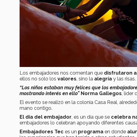
Los embajadores nos comentan que
disfrutaron a
ellos no solo los
valores
, sino la
alegría
y las risas.
“Los niños estaban muy felices que los embajadore
mostrando interés en ello”
Norma Gallegos
, líde
El evento se realizó en la colonia Casa Real, alrede
mano contigo.
El día del embajador
, es un día que se
celebra
n
embajadores lo celebran apoyando diferentes caus
Embajadores Tec
es un
programa
en donde
alu