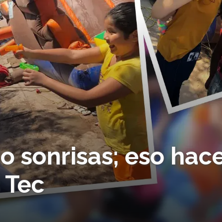
o sonrisas; eso hac
 Tec