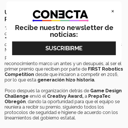
×
Un reconocimiento inolvidable para
PrepaTec Obregón
Recibe nuestro newsletter de
“El pasado 14 de mayo nos enteramos por medio de un
noticias:
correo de
FIRST
que habiamos sido ganadores del
"Creativy Award"
y ese mismo día citamos a los alumnos
de manera virtual para felicitarlos”
expresó el coach Luis
Moran.
Para
Infinity Robotics
y
PrepaTec Obregón
este
reconocimiento marco un antes y un desupués, al ser el
primer premio que reciben por parte de
FIRST Robotics
Competition
desde que iniciaron a competir en 2016,
por lo que esta
generación hizo historia
.
Poco después la organización detrás de
Game Design
Challenge
envió el
Creativy Award,
a
PrepaTec
Obregón
, dando la oportunidad para que el equipo se
reuniera a recibir su premio, siguiendo todos los
protocolos de seguridad e higiene de acuerdo con los
lineamientos del gobierno estatal.