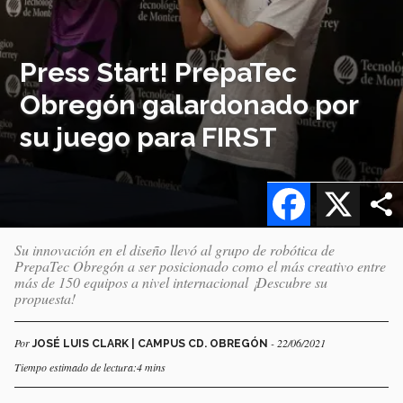
Press Start! PrepaTec
Obregón galardonado por
su juego para FIRST
Facebook
X
Su innovación en el diseño llevó al grupo de robótica de
PrepaTec Obregón a ser posicionado como el más creativo entre
más de 150 equipos a nivel internacional ¡Descubre su
propuesta!
Por
- 22/06/2021
JOSÉ LUIS CLARK | CAMPUS CD. OBREGÓN
Tiempo estimado de lectura:4 mins