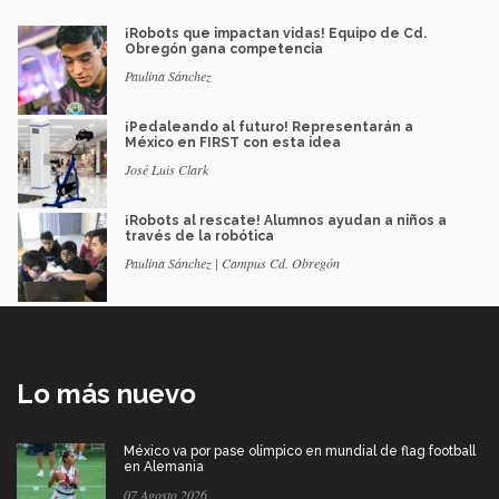
¡Robots que impactan vidas! Equipo de Cd.
Obregón gana competencia
Paulina Sánchez
¡Pedaleando al futuro! Representarán a
México en FIRST con esta idea
José Luis Clark
¡Robots al rescate! Alumnos ayudan a niños a
través de la robótica
Paulina Sánchez | Campus Cd. Obregón
Lo más nuevo
México va por pase olímpico en mundial de flag football
en Alemania
07 Agosto 2026