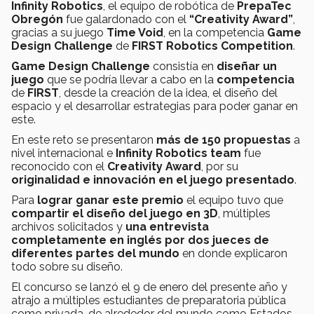
Infinity Robotics
, el equipo de robótica de
PrepaTec
Obregón
fue galardonado con el
“Creativity Award”
,
gracias a su juego
Time Void
, en la competencia
Game
Design Challenge
de
FIRST Robotics Competition
.
Game Design Challenge
consistía en
diseñar un
juego
que se podría llevar a cabo en la
competencia
de
FIRST
, desde la creación de la idea, el diseño del
espacio y el desarrollar estrategias para poder ganar en
este.
En este reto se presentaron
más de 150 propuestas
a
nivel internacional e
Infinity Robotics team
fue
reconocido con el
Creativity Award
, por su
originalidad e innovación en el juego presentado
.
Para
lograr ganar este premio
el equipo tuvo que
compartir el diseño del juego en 3D
, múltiples
archivos solicitados y
una entrevista
completamente en inglés por dos jueces de
diferentes partes del mundo
en donde explicaron
todo sobre su diseño.
El concurso se lanzó el 9 de enero del presente año y
atrajo a múltiples estudiantes de preparatoria pública
como privada, de alrededor del mundo como Estados