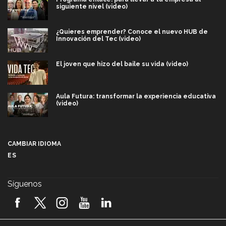
siguiente nivel (video)
¿Quieres emprender? Conoce el nuevo HUB de
Innovación del Tec (video)
El joven que hizo del baile su vida (video)
Aula Futura: transformar la experiencia educativa
(video)
Más que un festival cultural: así es la magia de
VIBRART 2026 (video)
CAMBIAR IDIOMA
ES
Javier Guzmán: investigación con impacto social
(video)
Síguenos
¡México, en el top del mundial de robótica FIRST
2026! (video)
Vida Tec: Pasión, disciplina y básquetbol, con Gael