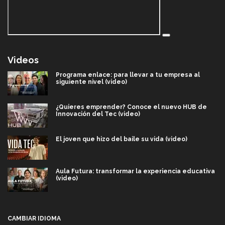
Videos
Programa enlace: para llevar a tu empresa al
siguiente nivel (video)
¿Quieres emprender? Conoce el nuevo HUB de
Innovación del Tec (video)
El joven que hizo del baile su vida (video)
Aula Futura: transformar la experiencia educativa
(video)
Más que un festival cultural: así es la magia de
VIBRART 2026 (video)
CAMBIAR IDIOMA