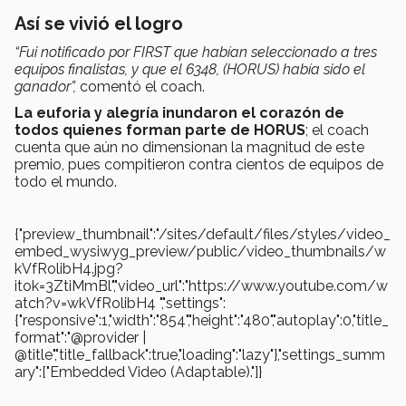
Así se vivió el logro
“Fui notificado por FIRST que habían seleccionado a tres
equipos finalistas, y que el 6348, (HORUS) había sido el
ganador”,
comentó el coach.
La euforia y alegría inundaron el corazón de
todos quienes forman parte de HORUS
; el coach
cuenta que aún no dimensionan la magnitud de este
premio, pues compitieron contra cientos de equipos de
todo el mundo.
{"preview_thumbnail":"/sites/default/files/styles/video_
embed_wysiwyg_preview/public/video_thumbnails/w
kVfRolibH4.jpg?
itok=3ZtiMmBl","video_url":"https://www.youtube.com/w
atch?v=wkVfRolibH4 ","settings":
{"responsive":1,"width":"854","height":"480","autoplay":0,"title_
format":"@provider |
@title","title_fallback":true,"loading":"lazy"},"settings_summ
ary":["Embedded Video (Adaptable)."]}