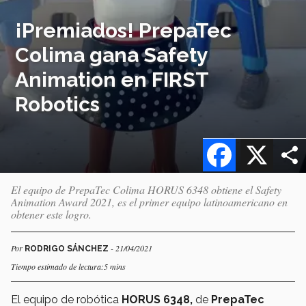
¡Premiados! PrepaTec
Colima gana Safety
Animation en FIRST
Robotics
Facebook
X
El equipo de PrepaTec Colima HORUS 6348 obtiene el Safety
Animation Award 2021, es el primer equipo latinoamericano en
obtener este logro.
Por
- 21/04/2021
RODRIGO SÁNCHEZ
Tiempo estimado de lectura:5 mins
El equipo de robótica
HORUS 6348,
de
PrepaTec