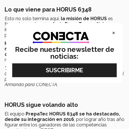
Lo que viene para HORUS 6348
Esto no solo termina aquí,
la misión de HORUS
es
fomentar que la
escudería PrepaTec participe
y se
involucre en mayor medida en este tipo de actividades,
×
para compartir logros y experiencias.
HORUS busca propiciar que no solo se ponga la
Recibe nuestro newsletter de
marca de un equipo, sino que se alce el nombre
de PrepaTec
, pues el logro que tenga un equipo,
noticias:
realmente debe beneficiar a toda la comunidad.
“Juega tus piezas de ajedrez para que no haya peones ni
alfiles, sino que todos sean reyes y reinas, porque tienen el
potencial de hacer jugadas magníficas”, finalizó el coach
Armando para CONECTA.
HORUS sigue volando alto
El equipo
PrepaTec HORUS 6348 se ha destacado,
desde su integración en 2016
, por lograr año tras año
figurar entre los ganadores de las competencias