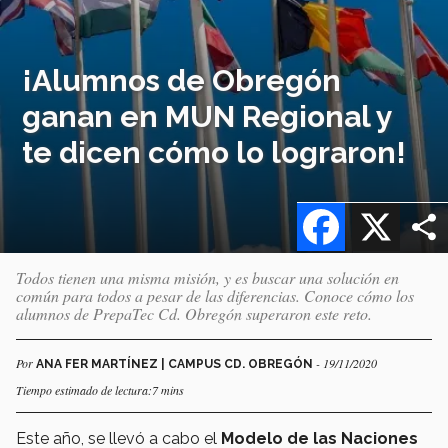
¡Alumnos de Obregón
ganan en MUN Regional y
te dicen cómo lo lograron!
Facebook
X
Todos tienen una misma misión, y es buscar una solución en
común para todos a pesar de las diferencias. Conoce cómo los
alumnos de PrepaTec Cd. Obregón superaron este reto.
Por
- 19/11/2020
ANA FER MARTÍNEZ | CAMPUS CD. OBREGÓN
Tiempo estimado de lectura:7 mins
Este año, se llevó a cabo el
Modelo de las Naciones