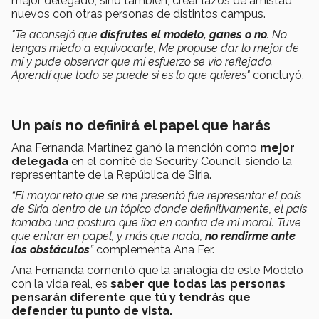
mejor delegado, sino también, crear lazos de amistad
nuevos con otras personas de distintos campus.
"Te aconsejó que
disfrutes el modelo, ganes o no
. No
tengas miedo a equivocarte, Me propuse dar lo mejor de
mí y pude observar que mi esfuerzo se vio reflejado.
Aprendí que todo se puede si es lo que quieres"
concluyó.
Un país no definirá el papel que harás
Ana Fernanda Martínez ganó la mención como
mejor
delegada
en el comité de Security Council, siendo la
representante de la República de Siria.
“El mayor reto que se me presentó fue representar el país
de Siria dentro de un tópico donde definitivamente, el país
tomaba una postura que iba en contra de mi moral. Tuve
que entrar en papel, y más que nada,
no rendirme ante
los obstáculos
”
complementa Ana Fer.
Ana Fernanda comentó que la analogía de este Modelo
con la vida real, es
saber que todas las personas
pensarán diferente que tú y tendrás que
defender tu punto de vista.