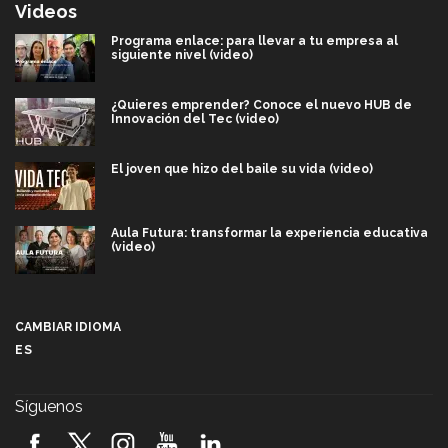
Videos
Programa enlace: para llevar a tu empresa al
siguiente nivel (video)
¿Quieres emprender? Conoce el nuevo HUB de
Innovación del Tec (video)
El joven que hizo del baile su vida (video)
Aula Futura: transformar la experiencia educativa
(video)
Más que un festival cultural: así es la magia de
VIBRART 2026 (video)
CAMBIAR IDIOMA
ES
Javier Guzmán: investigación con impacto social
(video)
Síguenos
¡México, en el top del mundial de robótica FIRST
2026! (video)