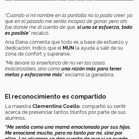
“Cuando vi mi nombre en la pantalla no lo podía creer, ya
que en el pasado me sentía incapaz de ganar, pero ahí
fue donde me di cuenta de que,
si uno se esfuerza, todo
es posible
”
recalcó.
Ana Elena comenta que todo es a base de esfuerzo y
dedicación. Indicó que el
MUN
la ayuda a salir de su
zona de confort y superarse.
“Me llevaré la enseñanza de no ver las cosas
inalcanzables, sino como
una razón más para tener
metas y esforzarme más
”
exclamó la ganadora.
El reconocimiento es compartido
La maestra
Clementina Coello
, compartió su sentir
acerca de presenciar tantos triunfos por parte de sus
alumnos.
“Me sentía como una mamá emocionada por sus hijos.
Me emocioné mucho, pero no tanto por mí, sino por
ellos. Los alumnos se dan cuenta de que sí se puede