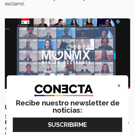
exclamó.
×
Recibe nuestro newsletter de
Una postura es clave para el éxito
noticias:
Dentro del comité de Security Council, el alumno de
PrepaTec
Juan Pablo Villalobos resultó ganador como
el
delegado que entregó la mejor postura
,
tomando el papel del país de Francia.