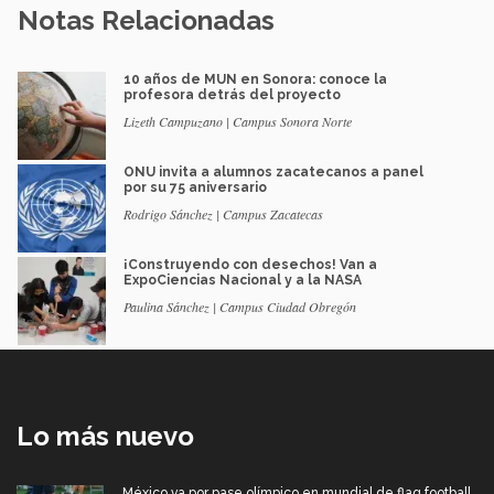
Notas Relacionadas
10 años de MUN en Sonora: conoce la
profesora detrás del proyecto
Lizeth Campuzano | Campus Sonora Norte
ONU invita a alumnos zacatecanos a panel
por su 75 aniversario
Rodrigo Sánchez | Campus Zacatecas
¡Construyendo con desechos! Van a
ExpoCiencias Nacional y a la NASA
Paulina Sánchez | Campus Ciudad Obregón
Lo más nuevo
México va por pase olímpico en mundial de flag football