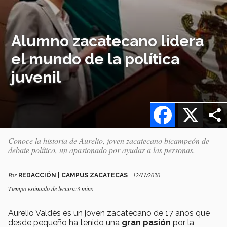
Alumno zacatecano lidera
el mundo de la política
juvenil
Facebook
X
Conoce la historia de Aurelio, joven zacatecano bicampeón de
debate político, un apasionado por ayudar a las personas.
Por
- 12/11/2020
REDACCIÓN | CAMPUS ZACATECAS
Tiempo estimado de lectura:3 mins
Aurelio Valdés es un joven zacatecano de 17 años que
desde pequeño ha tenido una
gran pasión
por la