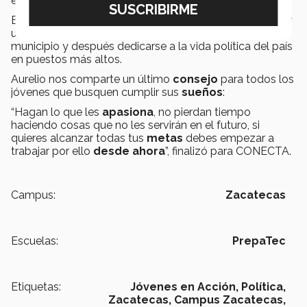
expresó Aurelio.
El zacatecano busca estudiar
ciencias políticas
, tener
un puesto público para
ayudar
a las personas de su
municipio y después dedicarse a la vida política del país
en puestos más altos.
Aurelio nos comparte un último
consejo
para todos los
jóvenes que busquen cumplir sus
sueños
:
“Hagan lo que les
apasiona
, no pierdan tiempo
haciendo cosas que no les servirán en el futuro, si
quieres alcanzar todas tus
metas
debes empezar a
trabajar por ello
desde ahora
”, finalizó para CONECTA.
Campus:
Zacatecas
Escuelas:
PrepaTec
Etiquetas:
Jóvenes en Acción,
Política,
Zacatecas,
Campus Zacatecas,