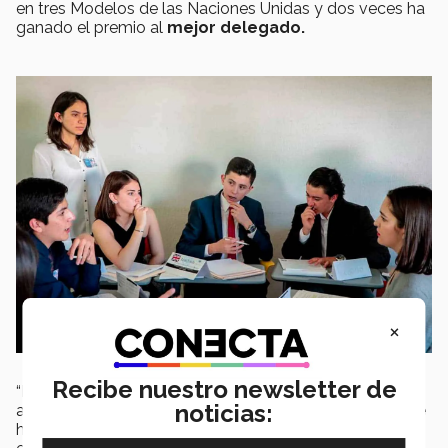
en tres Modelos de las Naciones Unidas y dos veces ha
ganado el premio al
mejor delegado.
×
Recibe nuestro newsletter de
“El Tec me ha permitido
desarrollarme
en todos los
noticias:
aspectos de mi vida, las oportunidades que ofrecen me
han
impulsado
como estudiante y como deportista”