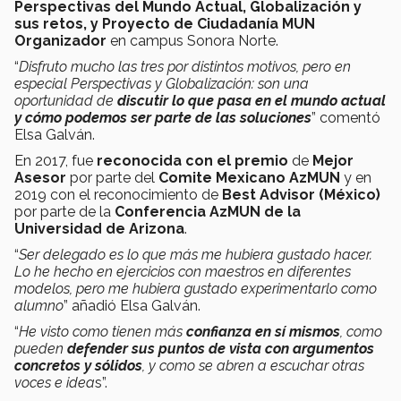
Perspectivas del Mundo Actual, Globalización y
sus retos, y Proyecto de Ciudadanía MUN
Organizador
en campus Sonora Norte.
“
Disfruto mucho las tres por distintos motivos, pero en
especial Perspectivas y Globalización: son una
oportunidad de
discutir lo que pasa en el mundo actual
y cómo podemos ser parte de las soluciones
” comentó
Elsa Galván.
En 2017, fue
reconocida con el premio
de
Mejor
Asesor
por parte del
Comite Mexicano AzMUN
y en
2019 con el reconocimiento de
Best Advisor (México)
por parte de la
Conferencia AzMUN de la
Universidad de Arizona
.
“
Ser delegado es lo que más me hubiera gustado hacer.
Lo he hecho en ejercicios con maestros en diferentes
modelos, pero me hubiera gustado experimentarlo como
alumno
” añadió Elsa Galván.
“
He visto como tienen más
confianza en sí mismos
, como
pueden
defender sus puntos de vista con argumentos
concretos y sólidos
, y como se abren a escuchar otras
voces e idea
s”.