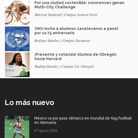
Por una ciudad sostenible: sonorenses ganan
Multi-City Challenge
Marissa Sandoval | Campus Sonora Norte
ONU invita a alumnos zacatecanos a panel
por su 75 aniversario
Rodrigo Sánchez | Campus Zacatecas
¡Presente y votando! Alumna de Obregón
hacia Harvard
Paulina Sánchez | Campus Cd. Obregón
Lo más nuevo
México va por pase olímpico en mundial de flag football
en Alemania
07 Agosto 2026