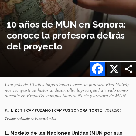
10 años de MUN en Sonora:
conoce la profesora detrás
del proyecto
Facebook
X
Con más de 10 años impartiendo clases, la maestra Elsa Galván
nos comparte su historia, desarrollo, logros que ha vivido como
docente en PrepaTec campus Sonora Norte y asesora de MUN.
Por
- 18/11/2020
LIZETH CAMPUZANO | CAMPUS SONORA NORTE
Tiempo estimado de lectura:3 mins
El
Modelo de las Naciones Unidas (MUN por sus