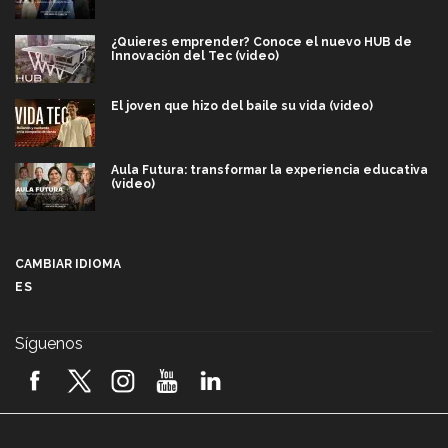
¿Quieres emprender? Conoce el nuevo HUB de
Innovación del Tec (video)
El joven que hizo del baile su vida (video)
Aula Futura: transformar la experiencia educativa
(video)
Más que un festival cultural: así es la magia de
VIBRART 2026 (video)
CAMBIAR IDIOMA
ES
Javier Guzmán: investigación con impacto social
(video)
Síguenos
¡México, en el top del mundial de robótica FIRST
2026! (video)
Vida Tec: Pasión, disciplina y básquetbol, con Gael
Adame (video)